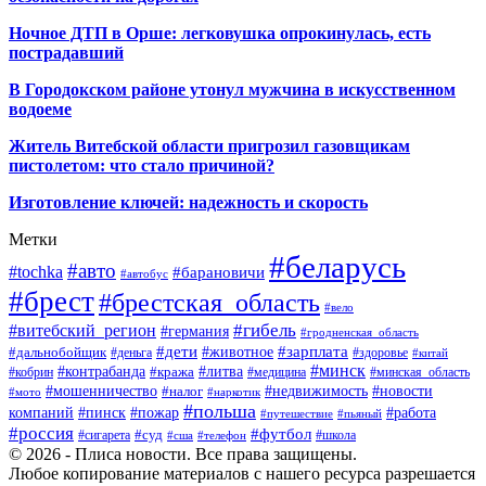
Ночное ДТП в Орше: легковушка опрокинулась, есть
пострадавший
В Городокском районе утонул мужчина в искусственном
водоеме
Житель Витебской области пригрозил газовщикам
пистолетом: что стало причиной?
Изготовление ключей: надежность и скорость
Метки
#беларусь
#авто
#tochka
#барановичи
#автобус
#брест
#брестская_область
#вело
#гибель
#витебский_регион
#германия
#гродненская_область
#зарплата
#дети
#животное
#дальнобойщик
#деньга
#здоровье
#китай
#минск
#контрабанда
#литва
#кража
#кобрин
#медицина
#минская_область
#мошенничество
#налог
#недвижимость
#новости
#наркотик
#мото
#польша
компаний
#пинск
#пожар
#работа
#путешествие
#пьяный
#россия
#футбол
#суд
#сигарета
#школа
#сша
#телефон
© 2026 - Плиса новости. Все права защищены.
Любое копирование материалов с нашего ресурса разрешается