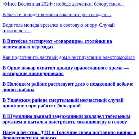
«Мисс Вселенная 2024»: победа датчанки, белорусская…
В Бресте пройдет ярмарка вакансий для граждан…
Водитель мопеда врезался в световую опору. Случай
произошел…
В Витебске тестируют «говорящие» столбики на
пешеходных переходах
Как подготовить частный дом к эксплуатации электромобиля
В Орше пожар охватил крышу православного храма —
возгорание ликвидировано
В Полоцком районе расследуют дело о незаконной добыче
дикого кабана
В Ушачском районе смертельный несчастный случай
произошел при работе с болгаркой
В Шумилино пьяный задержанный завладел табельным
оружием и пытался выстрелить милиционеру в голову
Наезд и бегство: ДТП в Толочине снова поставило вопрос о
безопасности на дорогах