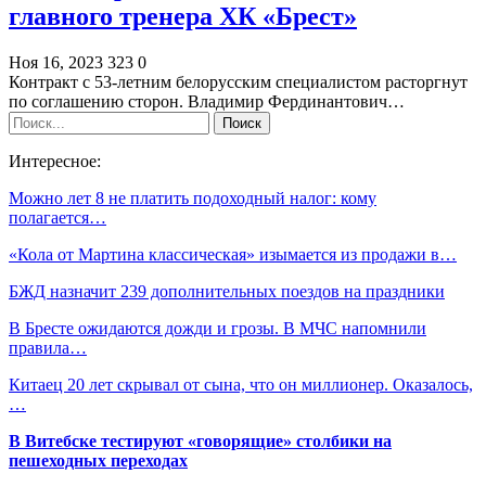
главного тренера ХК «Брест»
Ноя 16, 2023
323
0
Контракт с 53-летним белорусским специалистом расторгнут
по соглашению сторон. Владимир Фердинантович…
Интересное:
Можно лет 8 не платить подоходный налог: кому
полагается…
«Кола от Мартина классическая» изымается из продажи в…
БЖД назначит 239 дополнительных поездов на праздники
В Бресте ожидаются дожди и грозы. В МЧС напомнили
правила…
Китаец 20 лет скрывал от сына, что он миллионер. Оказалось,
…
В Витебске тестируют «говорящие» столбики на
пешеходных переходах