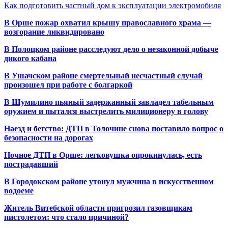
Как подготовить частный дом к эксплуатации электромобиля
В Орше пожар охватил крышу православного храма —
возгорание ликвидировано
В Полоцком районе расследуют дело о незаконной добыче
дикого кабана
В Ушачском районе смертельный несчастный случай
произошел при работе с болгаркой
В Шумилино пьяный задержанный завладел табельным
оружием и пытался выстрелить милиционеру в голову
Наезд и бегство: ДТП в Толочине снова поставило вопрос о
безопасности на дорогах
Ночное ДТП в Орше: легковушка опрокинулась, есть
пострадавший
В Городокском районе утонул мужчина в искусственном
водоеме
Житель Витебской области пригрозил газовщикам
пистолетом: что стало причиной?