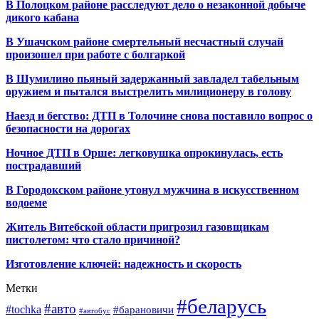
В Полоцком районе расследуют дело о незаконной добыче
дикого кабана
В Ушачском районе смертельный несчастный случай
произошел при работе с болгаркой
В Шумилино пьяный задержанный завладел табельным
оружием и пытался выстрелить милиционеру в голову
Наезд и бегство: ДТП в Толочине снова поставило вопрос о
безопасности на дорогах
Ночное ДТП в Орше: легковушка опрокинулась, есть
пострадавший
В Городокском районе утонул мужчина в искусственном
водоеме
Житель Витебской области пригрозил газовщикам
пистолетом: что стало причиной?
Изготовление ключей: надежность и скорость
Метки
#беларусь
#авто
#tochka
#барановичи
#автобус