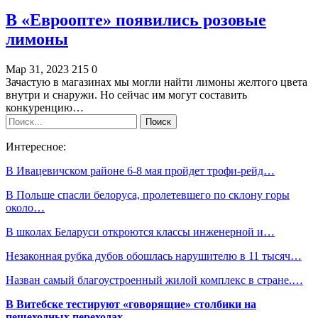
В «Евроопте» появились розовые
лимоны
Мар 31, 2023
215
0
Зачастую в магазинах мы могли найти лимоны желтого цвета
внутри и снаружи. Но сейчас им могут составить
конкуренцию…
Интересное:
В Ивацевичском районе 6-8 мая пройдет трофи-рейд…
В Польше спасли белоруса, пролетевшего по склону горы
около…
В школах Беларуси откроются классы инженерной и…
Незаконная рубка дубов обошлась нарушителю в 11 тысяч…
Назван самый благоустроенный жилой комплекс в стране.…
В Витебске тестируют «говорящие» столбики на
пешеходных переходах