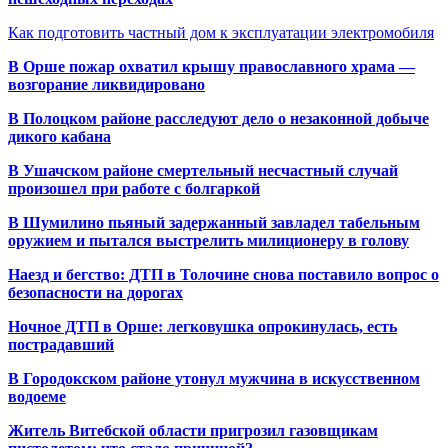
Как подготовить частный дом к эксплуатации электромобиля
В Орше пожар охватил крышу православного храма —
возгорание ликвидировано
В Полоцком районе расследуют дело о незаконной добыче
дикого кабана
В Ушачском районе смертельный несчастный случай
произошел при работе с болгаркой
В Шумилино пьяный задержанный завладел табельным
оружием и пытался выстрелить милиционеру в голову
Наезд и бегство: ДТП в Толочине снова поставило вопрос о
безопасности на дорогах
Ночное ДТП в Орше: легковушка опрокинулась, есть
пострадавший
В Городокском районе утонул мужчина в искусственном
водоеме
Житель Витебской области пригрозил газовщикам