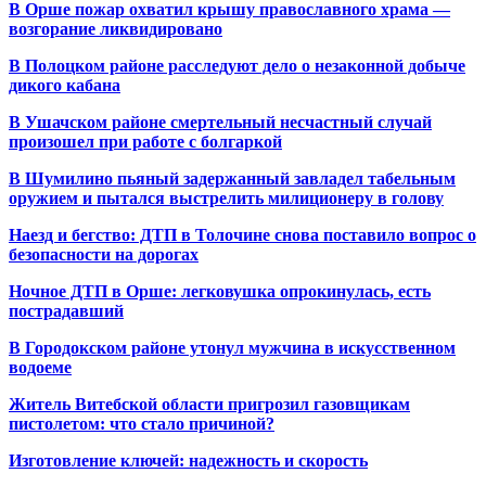
В Орше пожар охватил крышу православного храма —
возгорание ликвидировано
В Полоцком районе расследуют дело о незаконной добыче
дикого кабана
В Ушачском районе смертельный несчастный случай
произошел при работе с болгаркой
В Шумилино пьяный задержанный завладел табельным
оружием и пытался выстрелить милиционеру в голову
Наезд и бегство: ДТП в Толочине снова поставило вопрос о
безопасности на дорогах
Ночное ДТП в Орше: легковушка опрокинулась, есть
пострадавший
В Городокском районе утонул мужчина в искусственном
водоеме
Житель Витебской области пригрозил газовщикам
пистолетом: что стало причиной?
Изготовление ключей: надежность и скорость