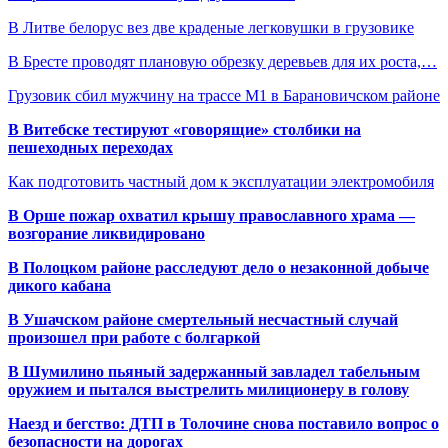
В Литве белорус вез две краденые легковушки в грузовике
В Бресте проводят плановую обрезку деревьев для их роста,…
Грузовик сбил мужчину на трассе М1 в Барановичском районе
В Витебске тестируют «говорящие» столбики на
пешеходных переходах
Как подготовить частный дом к эксплуатации электромобиля
В Орше пожар охватил крышу православного храма —
возгорание ликвидировано
В Полоцком районе расследуют дело о незаконной добыче
дикого кабана
В Ушачском районе смертельный несчастный случай
произошел при работе с болгаркой
В Шумилино пьяный задержанный завладел табельным
оружием и пытался выстрелить милиционеру в голову
Наезд и бегство: ДТП в Толочине снова поставило вопрос о
безопасности на дорогах