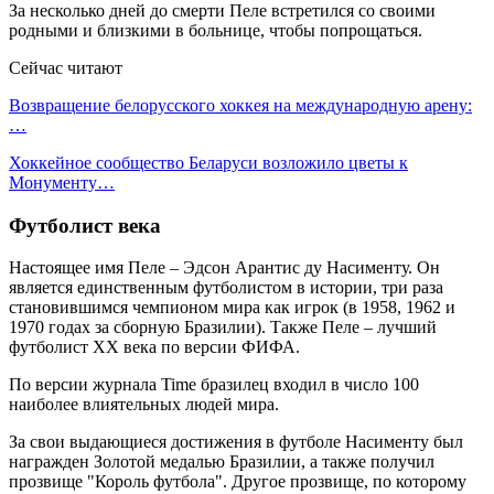
За несколько дней до смерти Пеле встретился со своими
родными и близкими в больнице, чтобы попрощаться.
Сейчас читают
Возвращение белорусского хоккея на международную арену:
…
Хоккейное сообщество Беларуси возложило цветы к
Монументу…
Футболист века
Настоящее имя Пеле – Эдсон Арантис ду Насименту. Он
является единственным футболистом в истории, три раза
становившимся чемпионом мира как игрок (в 1958, 1962 и
1970 годах за сборную Бразилии). Также Пеле – лучший
футболист XX века по версии ФИФА.
По версии журнала Time бразилец входил в число 100
наиболее влиятельных людей мира.
За свои выдающиеся достижения в футболе Насименту был
награжден Золотой медалью Бразилии, а также получил
прозвище "Король футбола". Другое прозвище, по которому