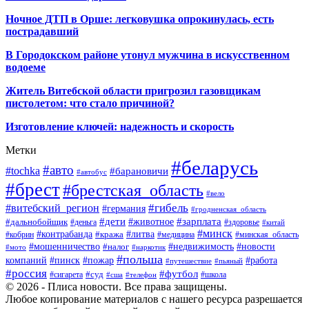
Ночное ДТП в Орше: легковушка опрокинулась, есть
пострадавший
В Городокском районе утонул мужчина в искусственном
водоеме
Житель Витебской области пригрозил газовщикам
пистолетом: что стало причиной?
Изготовление ключей: надежность и скорость
Метки
#беларусь
#авто
#tochka
#барановичи
#автобус
#брест
#брестская_область
#вело
#гибель
#витебский_регион
#германия
#гродненская_область
#зарплата
#дети
#животное
#дальнобойщик
#деньга
#здоровье
#китай
#минск
#контрабанда
#литва
#кража
#кобрин
#медицина
#минская_область
#мошенничество
#налог
#недвижимость
#новости
#наркотик
#мото
#польша
компаний
#пинск
#пожар
#работа
#путешествие
#пьяный
#россия
#футбол
#суд
#сигарета
#школа
#сша
#телефон
© 2026 - Плиса новости. Все права защищены.
Любое копирование материалов с нашего ресурса разрешается