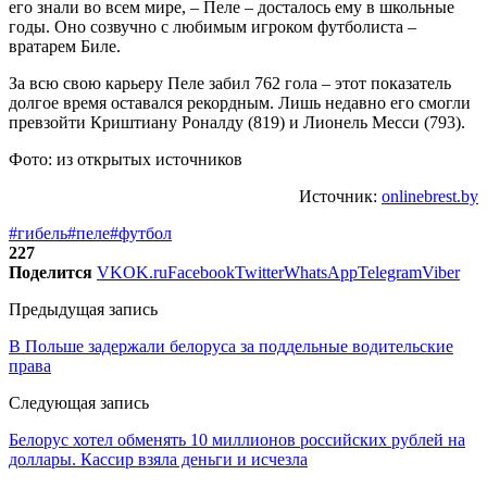
его знали во всем мире, – Пеле – досталось ему в школьные
годы. Оно созвучно с любимым игроком футболиста –
вратарем Биле.
За всю свою карьеру Пеле забил 762 гола – этот показатель
долгое время оставался рекордным. Лишь недавно его смогли
превзойти Криштиану Роналду (819) и Лионель Месси (793).
Фото: из открытых источников
Источник:
onlinebrest.by
#гибель
#пеле
#футбол
227
Поделится
VK
OK.ru
Facebook
Twitter
WhatsApp
Telegram
Viber
Предыдущая запись
В Польше задержали белоруса за поддельные водительские
права
Следующая запись
Белорус хотел обменять 10 миллионов российских рублей на
доллары. Кассир взяла деньги и исчезла