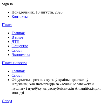
Sign in
Понедельник, 10 августа, 2026
Контакты
Плиса
Главная
В мире
ДТП
Общество
Спорт
Экономика
Плиса новости
Главная
Спорт
Фігурысты з розных куткоў краіны прыехалі ў
Пружаны, каб пазмагацца за «Кубак Белавежскай
пушчы» і пуцёўку на рэспубліканскія Алімпійскія дні
моладзі
Спорт