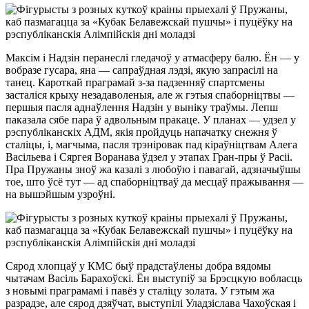
Максім і Надзін перанеслі гледачоў у атмасферу балю. Ён — у
вобразе гусара, яна — сапраўдная лэдзі, якую запрасілі на
танец. Кароткай праграмай з-за падзенняў спартсмены
засталіся крыху незадаволеныя, але ж гэтыя спаборніцтвы —
першыя пасля аднаўлення Надзін у выніку траўмы. Лепш
паказала сябе пара ў адвольным пракаце. У планах — удзел у
рэспубліканскіх АДМ, якія пройдуць напачатку снежня ў
сталіцы, і, магчыма, пасля трэніровак пад кіраўніцтвам Алега
Васільева і Сяргея Воранава ўдзел у этапах Гран-пры ў Расіі.
Пра Пружаны зноў жа казалі з любоўю і павагай, адзначыўшы
тое, што ўсё тут — ад спаборніцтваў да месцаў пражывання —
на вышэйшым узроўні.
Сярод хлопцаў у КМС быў прадстаўлены добра вядомы
чытачам Васіль Барахоўскі. Ён выступіў за Брэсцкую вобласць
з новымі праграмамі і павёз у сталіцу золата. У гэтым жа
разрадзе, але сярод дзяўчат, выступілі Уладзіслава Чахоўская і