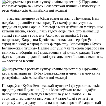
— З задавальненнем заўсёды едзем да вас, у Пружаны. Нам
падабаецца, любім гэты горад. Тут камфортна, утульна,
цудоўная лядовая арэна. Хтосьці з маіх дзяўчынак у фігурным
катанні шэсць, хтосьці пяць гадоў, ёсць і тыя, хто займаецца
толькі з мінулага года, але ўжо дасягае вынікаў. Гэта,
напрыклад, Кацярына Крэбс, якая заваявала серабро ўжо не
сярод навічкоў, а сярод юных фігурыстаў. Запомніцца «Кубак
Белавежскай пушчы» Паліне Лопуць: у яе таксама серабро і па
выніках спаборніцтваў прысвоены 3-ці юнацкі разрад. Таму
будзем працаваць далей, каб дасягаць яшчэ большых вышынь,
— расказала Ксенія.
Пакарыўся «Кубак Белавежскай пушчы» і фігурысткам, якія
прадстаўлялі Пружаны. Дар’я Межыеўская толькі нядаўна
папоўніла нашу каманду і перайшла ў яе з Івацэвіч. На
турніры спартсменка выступала ў старэйшай групе 2-га
спартыўнага разраду і стала па выніках кароткай і адвольнай