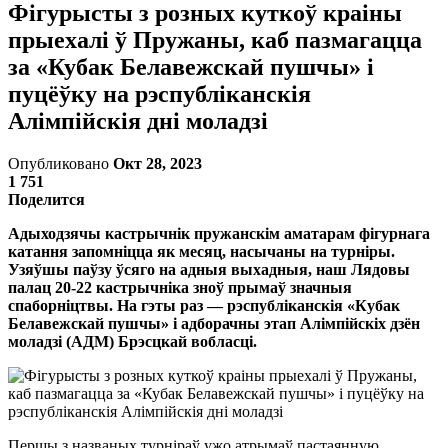
Фігурысты з розных куткоў краіны
прыехалі ў Пружаны, каб пазмагацца
за «Кубак Белавежскай пушчы» і
пуцёўку на рэспубліканскія
Алімпійскія дні моладзі
Опубликовано
Окт 28, 2023
1 751
Поделится
Адыходзячы кастрычнік пружанскім аматарам фігурнага
катання запомніцца як месяц, насычаны на турніры.
Узяўшы паўзу ўсяго на адныя выхадныя, наш Лядовы
палац 20-22 кастрычніка зноў прымаў значныя
спаборніцтвы. На гэты раз — рэспубліканскія «Кубак
Белавежскай пушчы» і адборачны этап Алімпійскіх дзён
моладзі (АДМ) Брэсцкай вобласці.
Першы з названых турніраў ужо атрымаў пастаянную