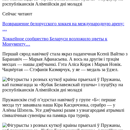
Сейчас читают
Возвращение белорусского хоккея на международную арену:
…
Хоккейное сообщество Беларуси возложило цветы к
Монументу…
Першай сярод навічкоў стала якраз падапечная Ксеніі Вайтко з
Баранавіч — Марыя Афанасьева. А вось на другім і трэцім
месцах — нашы дзяўчынкі. Гэта Аліса Корж і Марыя Новік.
Чацвёртая — Стэфанія Казмярчук, у яе — медаль за ўдзел.
Пружанскім стаў п’едэстал навічкоў у групе «Б»: першае
месца тут заваявала наша Кіра Касцючэнка, серабро — у
Алёны Шэпель. Усе дзяўчынкі разам з узнагародамі атрымалі
сімвалічныя сувеніры на памяць пра турнір.