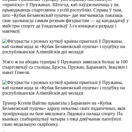
«прапіску» ў Пружанах. Штогод, каб паўдзельнічаць у ім,
прыязджаюць спартсмены з усёй рэспублікі. Справа ў тым,
што «Кубак Белавежскай пушчы» дае магчымасць паказаць
свае здольнасці самым розным фігурыстам — ад кандыдатаў у
майстры спорту да ўладальнікаў 3-га юнацкага разраду і
навічкоў.
Усяго ж на абодва турніры ў Пружанах заявілася больш за 100
спартсменаў са сталіцы, Брэста, Пружан, Баранавіч, Івацэвіч і
нават Гомеля.
Трэнер Ксенія Вайтко прывезла з Баранавіч на «Кубак
Белавежскай пушчы» адразу некалькі сваіх падапечных, якія
трэніруюцца на базе мясцовага Лядовага палаца спорту. Па
выніках спаборніцтваў чатыры з пяці дзяўчынак папоўнілі
сваю медальную скарбонку.