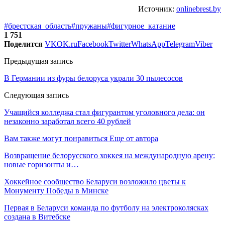
Источник:
onlinebrest.by
#брестская_область
#пружаны
#фигурное_катание
1 751
Поделится
VK
OK.ru
Facebook
Twitter
WhatsApp
Telegram
Viber
Предыдущая запись
В Германии из фуры белоруса украли 30 пылесосов
Следующая запись
Учащийся колледжа стал фигурантом уголовного дела: он
незаконно заработал всего 40 рублей
Вам также могут понравиться
Еще от автора
Возвращение белорусского хоккея на международную арену:
новые горизонты и…
Хоккейное сообщество Беларуси возложило цветы к
Монументу Победы в Минске
Первая в Беларуси команда по футболу на электроколясках
создана в Витебске