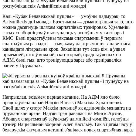
Калі «Кубак Белавежскай пушчы» — умоўны падмурак, то
Алімпійскія дні моладзі Брэстчыны — дэманстрацыя таго, што
можна дасягнуць шляхам карпатлівых трэніровак. Удзельнікі
гэтых спаборніцтваў выступаюць у асноўным у катэгорыі
КМС. Былі прадстаўлены таксама спартсменкі ў першым
спартыўным разрадзе — тыя, каму да атрымання запаветнага
кандыдата літаральна крок. Захапіцца тут ёсць кім, а ўдвая
прыемней, што ў кожнай з катэгорый, прадстаўленых на
АДМ, былі тыя, што трэніруюцца зараз або трэніраваліся
раней у Пружанах.
Напрыклад, возьмем парнае катанне. На АДМ яно было
прадстаўлена парай Надзін Віцязь і Максіма Хрытоненкі.
Свой шлях у спорт Максім пачынаў як адзіночнік менавіта на
пружанскай арэне. Надзін трэніравалася на Мінск-Арэне.
Абодвух спартсменаў заўважыў алімпійскі чэмпіён, галоўны
трэнер Нацыяльнай зборнай Алег Васільеў. Так з цягам часу ў
беларускім фігурным катанні з’явілася новая спартыўная пара.