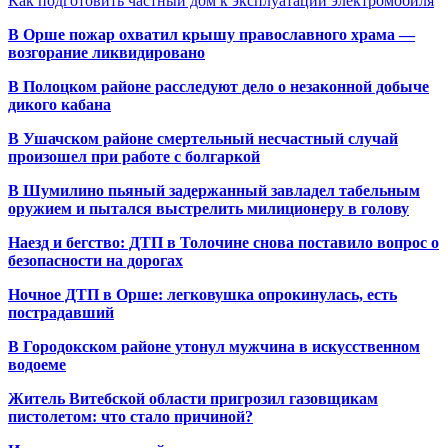
Как подготовить частный дом к эксплуатации электромобиля
В Орше пожар охватил крышу православного храма —
возгорание ликвидировано
В Полоцком районе расследуют дело о незаконной добыче
дикого кабана
В Ушачском районе смертельный несчастный случай
произошел при работе с болгаркой
В Шумилино пьяный задержанный завладел табельным
оружием и пытался выстрелить милиционеру в голову
Наезд и бегство: ДТП в Толочине снова поставило вопрос о
безопасности на дорогах
Ночное ДТП в Орше: легковушка опрокинулась, есть
пострадавший
В Городокском районе утонул мужчина в искусственном
водоеме
Житель Витебской области пригрозил газовщикам
пистолетом: что стало причиной?