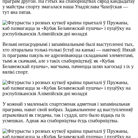
праграм другой. На гэтых жа спаборніцтвах сярод кандыдатаў
у майстры спорту змагалася наша Уладзіслава Чахоўская —
тут яна пятая.
Вельмі непасрэднымі і запамінальнымі былі выступленні тых,
хто літаральна толькі-толькі ўстаў на канькі — навічкоў. Няхай
іх праграмы пакуль не адрозніваюцца складанымі элементамі,
тымі ж скачкамі, але з такіх спаборніцтваў, як «Кубак
Белавежскай пушчы», магчыма, пачнецца шлях кагосьці з іх у
вялікі спорт.
У кожнай з маленькіх спартсменак адметная і запамінальная
праграма, нават свой вобраз. Задавальненне ад выступленняў
атрымлівалі як гледачы, так і суддзі, што было відаць па іх
усмешках. Аднак жа спаборніцтвы ёсць спаборніцтвы.