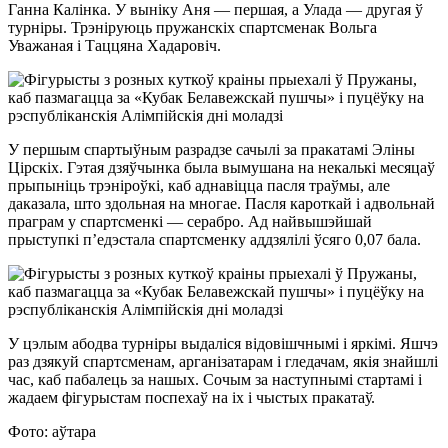
Ганна Калінка. У выніку Аня — першая, а Улада — другая ў
турніры. Трэніруюць пружанскіх спартсменак Вольга
Уважаная і Таццяна Хадаровіч.
У першым спартыўным разрадзе сачылі за пракатамі Эліны
Цірскіх. Гэтая дзяўчынка была вымушана на некалькі месяцаў
прыпыніць трэніроўкі, каб аднавіцца пасля траўмы, але
даказала, што здольная на многае. Пасля кароткай і адвольнай
праграм у спартсменкі — серабро. Ад найвышэйшай
прыступкі п’едэстала спартсменку аддзялілі ўсяго 0,07 бала.
У цэлым абодва турніры выдаліся відовішчнымі і яркімі. Яшчэ
раз дзякуй спартсменам, арганізатарам і гледачам, якія знайшлі
час, каб пабалець за нашых. Сочым за наступнымі стартамі і
жадаем фігурыстам поспехаў на іх і чыстых пракатаў.
Фото: аўтара