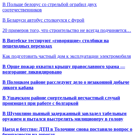
В Польше белорус со стрельбой ограбил двух
соотечественников
В Беларуси автобус столкнулся с фурой
20 примеров того, что строительство не всегда подчиняется…
В Витебске тестируют «говорящие» столбики на
пешеходных переходах
Как подготовить частный дом к эксплуатации электромобиля
В Орше пожар охватил крышу православного храма —
возгорание ликвидировано
В Полоцком районе расследуют дело о незаконной добыче
дикого кабана
В Ушачском районе смертельный несчастный случай
произошел при работе с болгаркой
В Шумилино пьяный задержанный завладел табельным
оружием и пытался выстрелить милиционеру в голову
Наезд и бегство: ДТП в Толочине снова поставило вопрос о
безопасности на дорогах