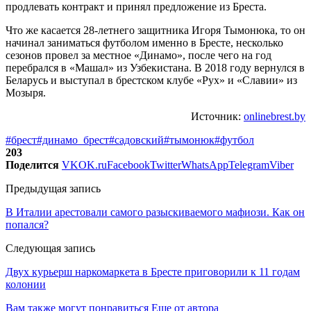
продлевать контракт и принял предложение из Бреста.
Что же касается 28-летнего защитника Игоря Тымонюка, то он
начинал заниматься футболом именно в Бресте, несколько
сезонов провел за местное «Динамо», после чего на год
перебрался в «Машал» из Узбекистана. В 2018 году вернулся в
Беларусь и выступал в брестском клубе «Рух» и «Славии» из
Мозыря.
Источник:
onlinebrest.by
#брест
#динамо_брест
#садовский
#тымонюк
#футбол
203
Поделится
VK
OK.ru
Facebook
Twitter
WhatsApp
Telegram
Viber
Предыдущая запись
В Италии арестовали самого разыскиваемого мафиози. Как он
попался?
Следующая запись
Двух курьерш наркомаркета в Бресте приговорили к 11 годам
колонии
Вам также могут понравиться
Еще от автора