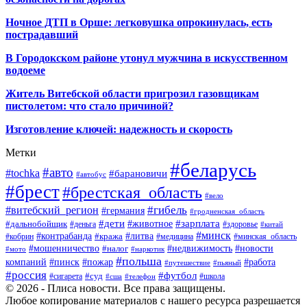
Ночное ДТП в Орше: легковушка опрокинулась, есть
пострадавший
В Городокском районе утонул мужчина в искусственном
водоеме
Житель Витебской области пригрозил газовщикам
пистолетом: что стало причиной?
Изготовление ключей: надежность и скорость
Метки
#беларусь
#авто
#tochka
#барановичи
#автобус
#брест
#брестская_область
#вело
#гибель
#витебский_регион
#германия
#гродненская_область
#зарплата
#дети
#животное
#дальнобойщик
#деньга
#здоровье
#китай
#минск
#контрабанда
#литва
#кража
#кобрин
#медицина
#минская_область
#мошенничество
#налог
#недвижимость
#новости
#наркотик
#мото
#польша
компаний
#пинск
#пожар
#работа
#путешествие
#пьяный
#россия
#футбол
#суд
#сигарета
#школа
#сша
#телефон
© 2026 - Плиса новости. Все права защищены.
Любое копирование материалов с нашего ресурса разрешается