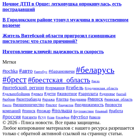
Ночное ДТП в Орше: легковушка опрокинулась, есть
пострадавший
В Городокском районе утонул мужчина в искусственном
водоеме
Житель Витебской области пригрозил газовщикам
пистолетом: что стало причиной?
Изготовление ключей: надежность и скорость
Метки
#беларусь
#авто
#tochka
#барановичи
#автобус
#брест
#брестская_область
#вело
#гибель
#витебский_регион
#германия
#гродненская_область
#зарплата
#дети
#животное
#дальнобойщик
#деньга
#здоровье
#китай
#минск
#контрабанда
#литва
#кража
#кобрин
#медицина
#минская_область
#мошенничество
#налог
#недвижимость
#новости
#наркотик
#мото
#польша
компаний
#пинск
#пожар
#работа
#путешествие
#пьяный
#россия
#футбол
#суд
#сигарета
#школа
#сша
#телефон
© 2026 - Плиса новости. Все права защищены.
Любое копирование материалов с нашего ресурса разрешается
только с обратной активной ссылкой на страницу статьи.