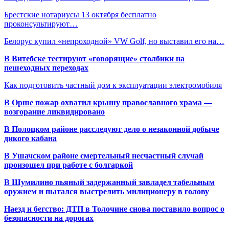
Брестские нотариусы 13 октября бесплатно
проконсультируют…
Белорус купил «непроходной» VW Golf, но выставил его на…
В Витебске тестируют «говорящие» столбики на
пешеходных переходах
Как подготовить частный дом к эксплуатации электромобиля
В Орше пожар охватил крышу православного храма —
возгорание ликвидировано
В Полоцком районе расследуют дело о незаконной добыче
дикого кабана
В Ушачском районе смертельный несчастный случай
произошел при работе с болгаркой
В Шумилино пьяный задержанный завладел табельным
оружием и пытался выстрелить милиционеру в голову
Наезд и бегство: ДТП в Толочине снова поставило вопрос о
безопасности на дорогах