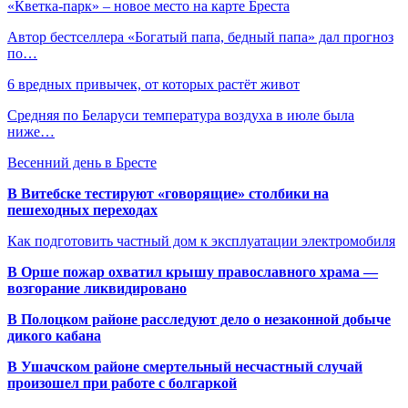
«Кветка-парк» – новое место на карте Бреста
Автор бестселлера «Богатый папа, бедный папа» дал прогноз
по…
6 вредных привычек, от которых растёт живот
Средняя по Беларуси температура воздуха в июле была
ниже…
Весенний день в Бресте
В Витебске тестируют «говорящие» столбики на
пешеходных переходах
Как подготовить частный дом к эксплуатации электромобиля
В Орше пожар охватил крышу православного храма —
возгорание ликвидировано
В Полоцком районе расследуют дело о незаконной добыче
дикого кабана
В Ушачском районе смертельный несчастный случай
произошел при работе с болгаркой