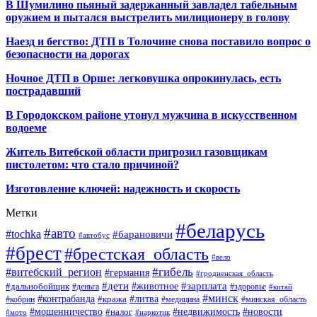
В Шумилино пьяный задержанный завладел табельным
оружием и пытался выстрелить милиционеру в голову
Наезд и бегство: ДТП в Толочине снова поставило вопрос о
безопасности на дорогах
Ночное ДТП в Орше: легковушка опрокинулась, есть
пострадавший
В Городокском районе утонул мужчина в искусственном
водоеме
Житель Витебской области пригрозил газовщикам
пистолетом: что стало причиной?
Изготовление ключей: надежность и скорость
Метки
#беларусь
#авто
#tochka
#барановичи
#автобус
#брест
#брестская_область
#вело
#гибель
#витебский_регион
#германия
#гродненская_область
#зарплата
#дети
#животное
#дальнобойщик
#деньга
#здоровье
#китай
#минск
#контрабанда
#литва
#кража
#кобрин
#медицина
#минская_область
#мошенничество
#налог
#недвижимость
#новости
#наркотик
#мото