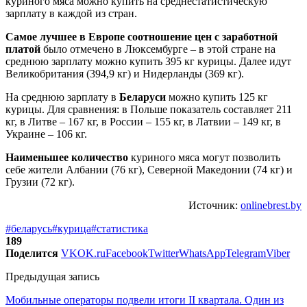
куриного мяса можно купить на среднестатистическую
зарплату в каждой из стран.
Самое лучшее в Европе соотношение цен с заработной
платой
было отмечено в Люксембурге – в этой стране на
среднюю зарплату можно купить 395 кг курицы. Далее идут
Великобритания (394,9 кг) и Нидерланды (369 кг).
На среднюю зарплату в
Беларуси
можно купить 125 кг
курицы. Для сравнения: в Польше показатель составляет 211
кг, в Литве – 167 кг, в России – 155 кг, в Латвии – 149 кг, в
Украине – 106 кг.
Наименьшее количество
куриного мяса могут позволить
себе жители Албании (76 кг), Северной Македонии (74 кг) и
Грузии (72 кг).
Источник:
onlinebrest.by
#беларусь
#курица
#статистика
189
Поделится
VK
OK.ru
Facebook
Twitter
WhatsApp
Telegram
Viber
Предыдущая запись
Мобильные операторы подвели итоги II квартала. Один из