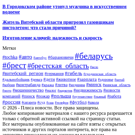
В Городокском районе утонул мужчина в искусственном
водоеме
Житель Витебской области пригрозил газовщикам
пистолетом: что стало причиной?
Изготовление ключей: надежность и скорость
Метки
#беларусь
#авто
#tochka
#барановичи
#автобус
#брест
#брестская_область
#вело
#гибель
#витебский_регион
#германия
#гродненская_область
#зарплата
#дети
#животное
#дальнобойщик
#деньга
#здоровье
#китай
#минск
#контрабанда
#литва
#кража
#кобрин
#медицина
#минская_область
#мошенничество
#налог
#недвижимость
#новости
#наркотик
#мото
#польша
компаний
#пинск
#пожар
#работа
#путешествие
#пьяный
#россия
#футбол
#суд
#сигарета
#школа
#сша
#телефон
© 2026 - Плиса новости. Все права защищены.
Любое копирование материалов с нашего ресурса разрешается
только с обратной активной ссылкой на страницу статьи.
Все материалы опубликованные на сайте взяты с открытых
источников и других порталов интернета, все права на
авторство принадлежат их законным владельцам.