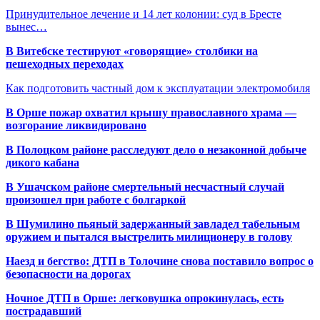
Принудительное лечение и 14 лет колонии: суд в Бресте
вынес…
В Витебске тестируют «говорящие» столбики на
пешеходных переходах
Как подготовить частный дом к эксплуатации электромобиля
В Орше пожар охватил крышу православного храма —
возгорание ликвидировано
В Полоцком районе расследуют дело о незаконной добыче
дикого кабана
В Ушачском районе смертельный несчастный случай
произошел при работе с болгаркой
В Шумилино пьяный задержанный завладел табельным
оружием и пытался выстрелить милиционеру в голову
Наезд и бегство: ДТП в Толочине снова поставило вопрос о
безопасности на дорогах
Ночное ДТП в Орше: легковушка опрокинулась, есть
пострадавший