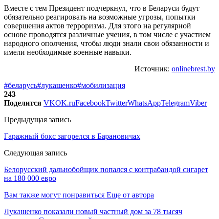
Вместе с тем Президент подчеркнул, что в Беларуси будут
обязательно реагировать на возможные угрозы, попытки
совершения актов терроризма. Для этого на регулярной
основе проводятся различные учения, в том числе с участием
народного ополчения, чтобы люди знали свои обязанности и
имели необходимые военные навыки.
Источник:
onlinebrest.by
#беларусь
#лукашенко
#мобилизация
243
Поделится
VK
OK.ru
Facebook
Twitter
WhatsApp
Telegram
Viber
Предыдущая запись
Гаражный бокс загорелся в Барановичах
Следующая запись
Белорусский дальнобойщик попался с контрабандой сигарет
на 180 000 евро
Вам также могут понравиться
Еще от автора
Лукашенко показали новый частный дом за 78 тысяч