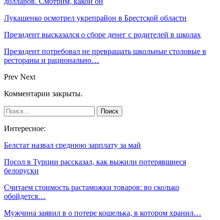
долларов. Смотрим, какой он
Лукашенко осмотрел укрепрайон в Брестской области
Президент высказался о сборе денег с родителей в школах
Президент потребовал не превращать школьные столовые в
рестораны и рационально…
Prev
Next
Комментарии закрыты.
Интересное:
Белстат назвал среднюю зарплату за май
Посол в Турции рассказал, как выжили потерявшиеся
белоруски
Cчитаем стоимость растаможки товаров: во сколько
обойдется…
Мужчина заявил в о потере кошелька, в котором хранил…