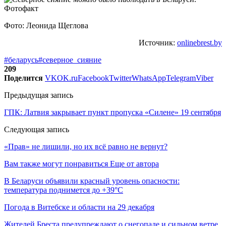
Фото: Леонида Щеглова
Источник:
onlinebrest.by
#беларусь
#северное_сияние
209
Поделится
VK
OK.ru
Facebook
Twitter
WhatsApp
Telegram
Viber
Предыдущая запись
ГПК: Латвия закрывает пункт пропуска «Силене» 19 сентября
Следующая запись
«Прав» не лишили, но их всё равно не вернут?
Вам также могут понравиться
Еще от автора
В Беларуси объявили красный уровень опасности:
температура поднимется до +39°C
Погода в Витебске и области на 29 декабря
Жителей Бреста предупреждают о снегопаде и сильном ветре