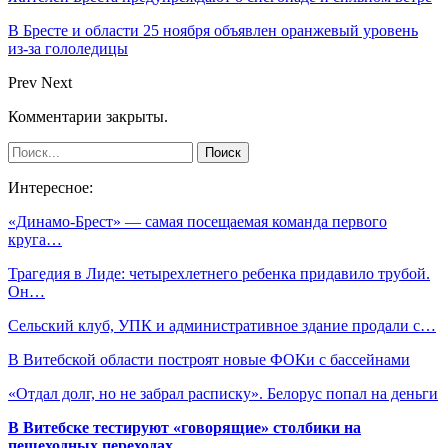
В Бресте и области 25 ноября объявлен оранжевый уровень
из-за гололедицы
Prev
Next
Комментарии закрыты.
Интересное:
«Динамо-Брест» — самая посещаемая команда первого
круга…
Трагедия в Лиде: четырехлетнего ребенка придавило трубой.
Он…
Сельский клуб, УПК и административное здание продали с…
В Витебской области построят новые ФОКи с бассейнами
«Отдал долг, но не забрал расписку». Белорус попал на деньги
В Витебске тестируют «говорящие» столбики на
пешеходных переходах