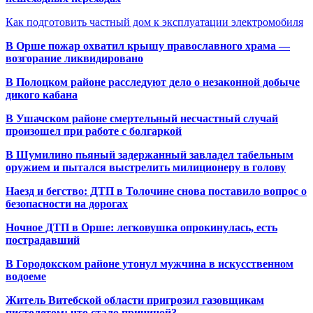
Как подготовить частный дом к эксплуатации электромобиля
В Орше пожар охватил крышу православного храма —
возгорание ликвидировано
В Полоцком районе расследуют дело о незаконной добыче
дикого кабана
В Ушачском районе смертельный несчастный случай
произошел при работе с болгаркой
В Шумилино пьяный задержанный завладел табельным
оружием и пытался выстрелить милиционеру в голову
Наезд и бегство: ДТП в Толочине снова поставило вопрос о
безопасности на дорогах
Ночное ДТП в Орше: легковушка опрокинулась, есть
пострадавший
В Городокском районе утонул мужчина в искусственном
водоеме
Житель Витебской области пригрозил газовщикам
пистолетом: что стало причиной?