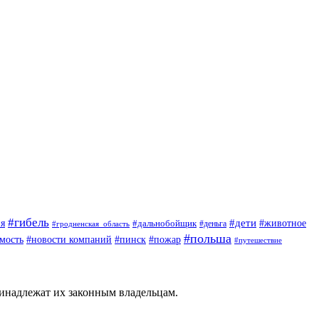
#гибель
#дети
#животное
я
#дальнобойщик
#деньга
#гродненская_область
#польша
мость
#новости компаний
#пинск
#пожар
#путешествие
ринадлежат их законным владельцам.