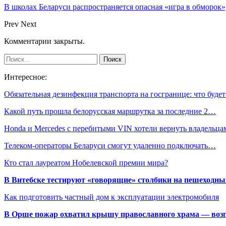
В школах Беларуси распространяется опасная «игра в обморок»
Prev
Next
Комментарии закрыты.
Интересное:
Обязательная дезинфекция транспорта на госгранице: что буд
Какой путь прошла белорусская маршрутка за последние 2…
Honda и Mercedes с перебитыми VIN хотели вернуть владельц
Телеком-операторы Беларуси смогут удаленно подключать…
Кто стал лауреатом Нобелевской премии мира?
В Витебске тестируют «говорящие» столбики на пешеходны
Как подготовить частный дом к эксплуатации электромобиля
В Орше пожар охватил крышу православного храма — воз