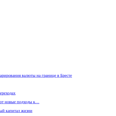
ларирования валюты на границе в Бресте
ереходах
уют новые подходы к…
ный капитал жизни