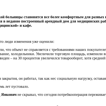
ой больницы становится все более комфортным для разных ка
ся в недавно построенный арендный дом для медицинских раб
ицинской» и кафе.
что люди изменения уже оценили:
и, что объект не справляется с требованиями наших покупателе
ование, холодильники. Увеличили торговую площадь, изменили в
виден – на 30 процентов увеличился товарооборот, хотя средний
 закрытия, он работал, так как нес социальную нагрузку, остав
мь лет пустовало.
д Янкович
не скрывал, что сегодня потребкооперация переживае