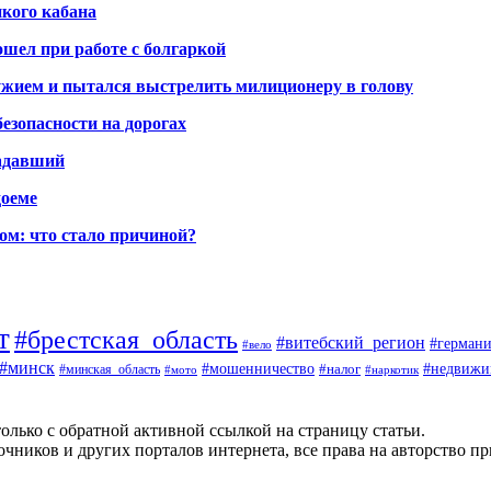
икого кабана
шел при работе с болгаркой
жием и пытался выстрелить милиционеру в голову
безопасности на дорогах
радавший
доеме
ом: что стало причиной?
т
#брестская_область
#витебский_регион
#германи
#вело
#минск
#мошенничество
#налог
#недвижи
#минская_область
#наркотик
#мото
олько с обратной активной ссылкой на страницу статьи.
чников и других порталов интернета, все права на авторство п