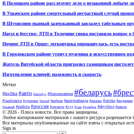
В Полоцком районе расследуют дело о незаконной добыче д
В Ушачском районе смертельный несчастный случай произо
В Шумилино пьяный задержанный завладел табельным ору
Наезд и бегство: ДТП в Толочине снова поставило вопрос о 
Ночное ДТП в Орше: легковушка опрокинулась, есть пост
В Городокском районе утонул мужчина в искусственном во
Житель Витебской области пригрозил газовщикам пистолет
Изготовление ключей: надежность и скорость
Метки
#беларусь
#брес
#авто
#tochka
#барановичи
#автобус
#зарплата
#контрабанда
#литва
#кража
#здоровье
#кобрин
#медицина
#китай
#россия
#футбол
#работа
#суд
#сигарета
#школа
#пьяный
#сша
#телефон
© 2026 - Плиса новости. Все права защищены.
Любое копирование материалов с нашего ресурса разрешается т
Все материалы опубликованные на сайте взяты с открытых исто
Sign in