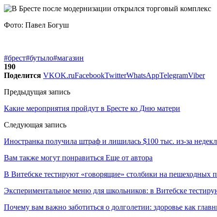
Фото: Павел Богуш
#брест
#бутыло
#магазин
190
Поделится
VK
OK.ru
Facebook
Twitter
WhatsApp
Telegram
Viber
Предыдущая запись
Какие мероприятия пройдут в Бресте ко Дню матери
Следующая запись
Иностранка получила штраф и лишилась $100 тыс. из-за недек
Вам также могут понравиться
Еще от автора
В Витебске тестируют «говорящие» столбики на пешеходных п
Экспериментальное меню для школьников: в Витебске тестир
Почему вам важно заботиться о долголетии: здоровье как глав