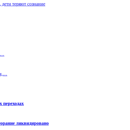
, дети теряют сознание
ет…
ам,…
х переходах
горание ликвидировано