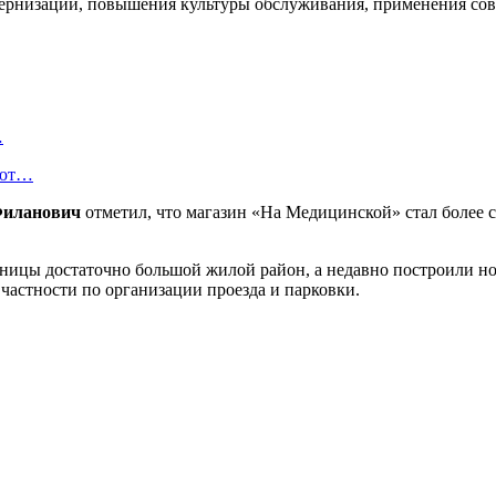
модернизации, повышения культуры обслуживания, применения со
.
…
уют…
Филанович
отметил, что магазин «На Медицинской» стал более 
ьницы достаточно большой жилой район, а недавно построили н
астности по организации проезда и парковки.