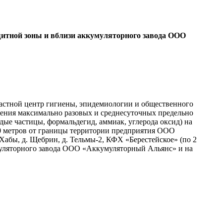
ащитной зоны и вблизи аккумуляторного завода ООО
астной центр гигиены, эпидемиологии и общественного
ления максимально разовых и среднесуточных предельно
дые частицы, формальдегид, аммиак, углерода оксид) на
00 метров от границы территории предприятия ООО
Хабы, д. Щебрин, д. Тельмы-2, КФХ «Берестейское» (по 2
умуляторного завода ООО «Аккумуляторный Альянс» и на