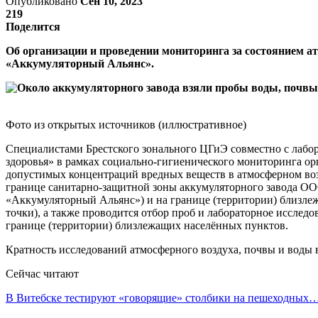
Опубликовано
Сен 10, 2023
219
Поделится
Об организации и проведении мониторинга за состоянием а
«Аккумуляторный Альянс».
Фото из открытых источников (иллюстративное)
Специалистами Брестского зонального ЦГиЭ совместно с лабо
здоровья» в рамках социально-гигиенического мониторинга ор
допустимых концентраций вредных веществ в атмосферном возду
границе санитарно-защитной зоны аккумуляторного завода ОО
«Аккумуляторный Альянс») и на границе (территории) близлежа
точки), а также проводится отбор проб и лабораторное иссле
границе (территории) близлежащих населённых пунктов.
Кратность исследований атмосферного воздуха, почвы и воды в 
Сейчас читают
В Витебске тестируют «говорящие» столбики на пешеходных