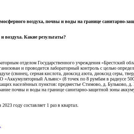
тмосферного воздуха, почвы и воды на границе санитарно-з
раторным отделом Государственного учреждения «Брестский обл
ганизован и проводится лабораторный контроль с целью опреде
хе (свинец, серная кислота, диоксид азота, диоксид серы, твер
О «Аккумуляторный Альянс» (8 точек по 8 румбам в радиусе 5
щих населённых пунктов: предместье Стимово, д. Бульково, д. 
дование почвы и воды на границе санитарно-защитной зоны акк
2023 году составляет 1 раз в квартал.
…