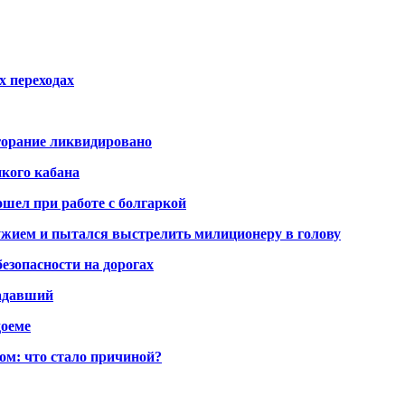
х переходах
горание ликвидировано
икого кабана
шел при работе с болгаркой
жием и пытался выстрелить милиционеру в голову
безопасности на дорогах
радавший
доеме
ом: что стало причиной?