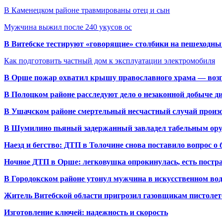
В Каменецком районе травмированы отец и сын
Мужчина выжил после 240 укусов ос
В Витебске тестируют «говорящие» столбики на пешеходны
Как подготовить частный дом к эксплуатации электромобиля
В Орше пожар охватил крышу православного храма — воз
В Полоцком районе расследуют дело о незаконной добыче д
В Ушачском районе смертельный несчастный случай произо
В Шумилино пьяный задержанный завладел табельным ору
Наезд и бегство: ДТП в Толочине снова поставило вопрос о 
Ночное ДТП в Орше: легковушка опрокинулась, есть пост
В Городокском районе утонул мужчина в искусственном во
Житель Витебской области пригрозил газовщикам пистолет
Изготовление ключей: надежность и скорость