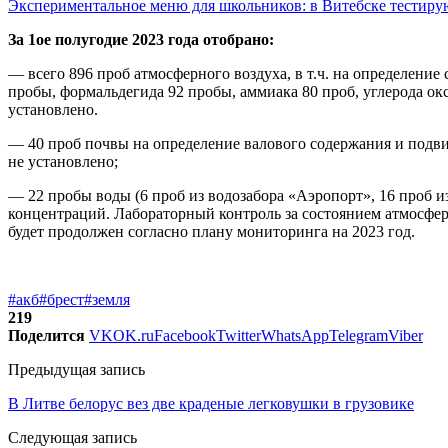
Экспериментальное меню для школьников: в Витебске тестир
За 1ое полугодие 2023 года отобрано:
— всего 896 проб атмосферного воздуха, в т.ч. на определение
пробы, формальдегида 92 пробы, аммиака 80 проб, углерода о
установлено.
— 40 проб почвы на определение валового содержания и под
не установлено;
— 22 пробы воды (6 проб из водозабора «Аэропорт», 16 проб 
концентраций. Лабораторный контроль за состоянием атмосфе
будет продолжен согласно плану мониторинга на 2023 год.
#акб
#брест
#земля
219
Поделится
VK
OK.ru
Facebook
Twitter
WhatsApp
Telegram
Viber
Предыдущая запись
В Литве белорус вез две краденые легковушки в грузовике
Следующая запись