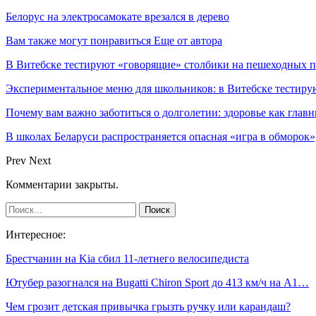
Белорус на электросамокате врезался в дерево
Вам также могут понравиться
Еще от автора
В Витебске тестируют «говорящие» столбики на пешеходных п
Экспериментальное меню для школьников: в Витебске тестир
Почему вам важно заботиться о долголетии: здоровье как глав
В школах Беларуси распространяется опасная «игра в обморок»
Prev
Next
Комментарии закрыты.
Интересное:
Брестчанин на Kia сбил 11-летнего велосипедиста
Ютубер разогнался на Bugatti Chiron Sport до 413 км/ч на А1…
Чем грозит детская привычка грызть ручку или карандаш?