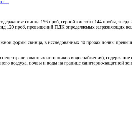
уют…
 содержания: свинца 156 проб, серной кислоты 144 пробы, тверды
ксид 120 проб, превышений ПДК определяемых загрязняющих вещ
вижной формы свинца, в исследованных 40 пробах почвы прев
из нецентрализованных источников водоснабжения), содержание
рного воздуха, почвы и воды на границе санитарно-защитной 