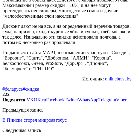
Максимальный размер скидки – 10%, и на нее могут
претендовать пенсионеры, многодетные семьи и другие
"малообеспеченные слои населения".
Дисконт дают не на все, а на определенный перечень товаров,
куда, например, входят куриные яйца и тушки, хлеб, молоко и
так далее. Изначально эти скидки действовали полгода, а
потом их несколько раз продлевали.
По данным с сайта МАРТ, в соглашении участвуют "Соседи",
"Евроопт", "Санта", "Доброном, "АЛМИ", "Корона",
Белкоопсоюз, Green, ProStore, "ДорОрс", "Дионис",
"Белмаркет" и "ГИППО".
Источник:
onlinebrest.by
#беларусь
#скидка
222
Поделится
VK
OK.ru
Facebook
Twitter
WhatsApp
Telegram
Viber
Предыдущая запись
В Пинске сгорел микроавтобус
Следующая запись