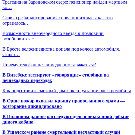
Трагедия на Зароновском озере: пенсионер найден мертвым
во…
Ставка рефинансирования снова понизилась: как это
отразилось…
Возможность внеочередного въезда в Козловичи
возобновится с…
В Бресте велосипедистка попала под колеса автомобиля.
Стали…
Почему телефон начал медленно заряжаться?
В Витебске тестируют «говорящие» столбики на
пешеходных переходах
Как подготовить частный дом к эксплуатации электромобиля
В Орше пожар охватил крышу православного храма —
возгорание ликвидировано
В Полоцком районе расследуют дело о незаконной добыче
дикого кабана
В Ушачском районе смертельный несчастный случай