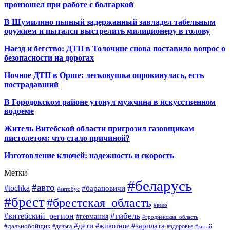
произошел при работе с болгаркой
В Шумилино пьяный задержанный завладел табельным
оружием и пытался выстрелить милиционеру в голову
Наезд и бегство: ДТП в Толочине снова поставило вопрос о
безопасности на дорогах
Ночное ДТП в Орше: легковушка опрокинулась, есть
пострадавший
В Городокском районе утонул мужчина в искусственном
водоеме
Житель Витебской области пригрозил газовщикам
пистолетом: что стало причиной?
Изготовление ключей: надежность и скорость
Метки
#беларусь
#авто
#tochka
#барановичи
#автобус
#брест
#брестская_область
#вело
#гибель
#витебский_регион
#германия
#гродненская_область
#зарплата
#дети
#животное
#дальнобойщик
#деньга
#здоровье
#китай