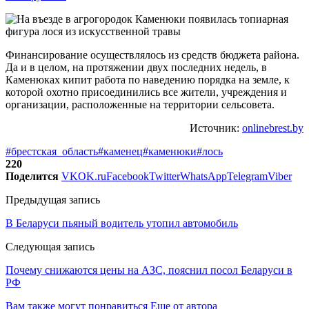
Финансирование осуществлялось из средств бюджета района.
Да и в целом, на протяжении двух последних недель, в
Каменюках кипит работа по наведению порядка на земле, к
которой охотно присоединились все жители, учреждения и
организации, расположенные на территории сельсовета.
Источник:
onlinebrest.by
#брестская_область
#каменец
#каменюки
#лось
220
Поделится
VK
OK.ru
Facebook
Twitter
WhatsApp
Telegram
Viber
Предыдущая запись
В Беларуси пьяный водитель утопил автомобиль
Следующая запись
Почему снижаются цены на АЗС, пояснил посол Беларуси в
РФ
Вам также могут понравиться
Еще от автора