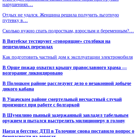
нарушениях…
Отдых не удался. Женщина решила получить льготную
путевку в…
Сколько нужно спать подросткам, взрослым и беременным?…
В Витебске тестируют «говорящие» столбики на
пешеходных переходах
Как подготовить частный дом к эксплуатации электромобиля
В Орше пожар охватил крышу православного храма —
возгорание ликвидировано
В Полоцком районе расследуют дело о незаконной добыче
дикого кабана
В Ушачском районе смертельный несчастный случай
произошел при работе с болгаркой
В Шумилино пьяный задержанный завладел табельным
оружием и пытался выстрелить милиционеру в голову
Наезд и бегство: ДТП в Толочине снова поставило вопрос о
безопасности на дорогах