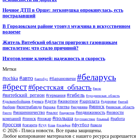
Ночное ДТП в Орше: легковушка опрокинулась, есть
пострадавший
В Городокском районе утонул мужчина в искусственном
водоеме
Житель Витебской области пригрозил газовщикам
пистолетом: что стало причиной?
Изготовление ключей: надежность и скорость
Метки
#беларусь
#авто
#tochka
#барановичи
#автобус
#брест
#брестская_область
#вело
#гибель
#витебский_регион
#германия
#гродненская_область
#зарплата
#дети
#животное
#дальнобойщик
#деньга
#здоровье
#китай
#минск
#контрабанда
#литва
#кража
#кобрин
#медицина
#минская_область
#мошенничество
#налог
#недвижимость
#новости
#наркотик
#мото
#польша
компаний
#пинск
#пожар
#работа
#путешествие
#пьяный
#россия
#футбол
#суд
#сигарета
#школа
#сша
#телефон
© 2026 - Плиса новости. Все права защищены.
Любое копирование материалов с нашего ресурса разрешается