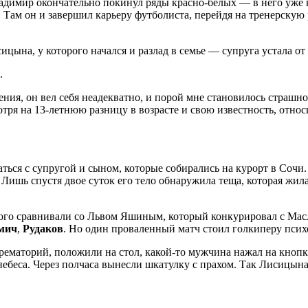
ладимир окончательно покинул ряды красно-белых — в него уже 
Там он и завершил карьеру футболиста, перейдя на тренерскую р
цына, у которого начался и разлад в семье — супруга устала от 
.
рения, он вел себя неадекватно, и порой мне становилось стра
ря на 13-летнюю разницу в возрасте и свою известность, относ
ться с супругой и сыном, которые собирались на курорт в Сочи. О
. Лишь спустя двое суток его тело обнаружила теща, которая жи
рого сравнивали со Львом Яшиным, который конкурировал с Масл
мич
,
Рудаков
. Но один проваленный матч стоил голкиперу псих
рематорий, положили на стол, какой-то мужчина нажал на кнопк
ебеса. Через полчаса вынесли шкатулку с прахом. Так Лисицын