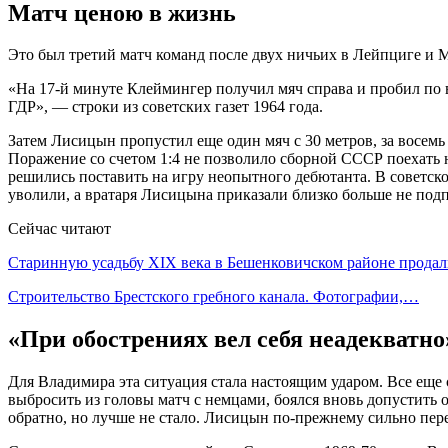
Матч ценою в жизнь
Это был третий матч команд после двух ничьих в Лейпциге и
«На 17-й минуте Клеймингер получил мяч справа и пробил по в
ГДР», — строки из советских газет 1964 года.
Затем Лисицын пропустил еще один мяч с 30 метров, за восемь 
Поражение со счетом 1:4 не позволило сборной СССР поехать н
решились поставить на игру неопытного дебютанта. В советс
уволили, а вратаря Лисицына приказали близко больше не подп
Сейчас читают
Старинную усадьбу XIX века в Бешенковичском районе прод
Строительство Брестского гребного канала. Фотографии,…
«При обострениях вел себя неадекватно
Для Владимира эта ситуация стала настоящим ударом. Все еще
выбросить из головы матч с немцами, боялся вновь допустить о
обратно, но лучше не стало. Лисицын по-прежнему сильно пере