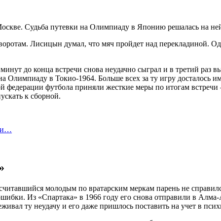
 Москве. Судьба путевки на Олимпиаду в Японию решалась на н
оротам. Лисицын думал, что мяч пройдет над перекладиной. Одна
минут до конца встречи снова неудачно сыграл и в третий раз вы
а Олимпиаду в Токио-1964. Больше всех за ту игру досталось им
кой федерации футбола приняли жесткие меры по итогам встреч
ускать к сборной.
али…
»
 считавшийся молодым по вратарским меркам парень не справилс
шибки. Из «Спартака» в 1966 году его снова отправили в Алма-А
живал ту неудачу и его даже пришлось поставить на учет в пси