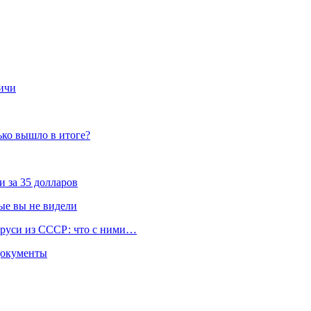
ичи
лько вышло в итоге?
 за 35 долларов
ые вы не видели
аруси из СССР: что с ними…
 документы