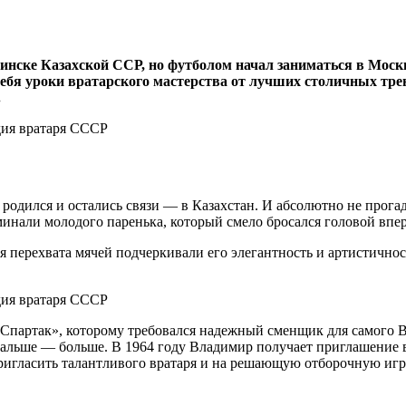
ке Казахской ССР, но футболом начал заниматься в Москве, 
 себя уроки вратарского мастерства от лучших столичных т
.
 родился и остались связи — в Казахстан. И абсолютно не прог
инали молодого паренька, который смело бросался головой впе
ля перехвата мячей подчеркивали его элегантность и артистичн
 «Спартак», которому требовался надежный сменщик для самого 
 Дальше — больше. В 1964 году Владимир получает приглашение
игласить талантливого вратаря и на решающую отборочную игр