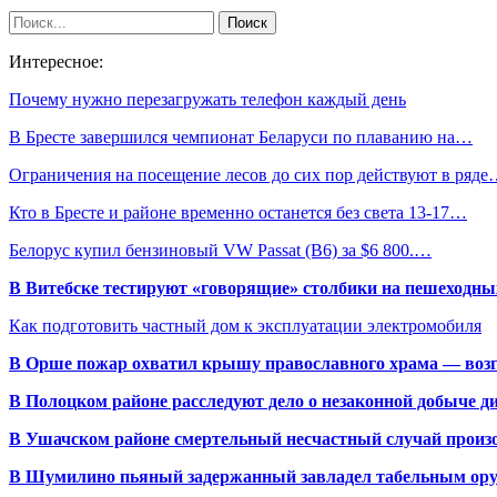
Интересное:
Почему нужно перезагружать телефон каждый день
В Бресте завершился чемпионат Беларуси по плаванию на…
Ограничения на посещение лесов до сих пор действуют в ряд
Кто в Бресте и районе временно останется без света 13-17…
Белорус купил бензиновый VW Passat (B6) за $6 800.…
В Витебске тестируют «говорящие» столбики на пешеходны
Как подготовить частный дом к эксплуатации электромобиля
В Орше пожар охватил крышу православного храма — воз
В Полоцком районе расследуют дело о незаконной добыче д
В Ушачском районе смертельный несчастный случай произо
В Шумилино пьяный задержанный завладел табельным ору