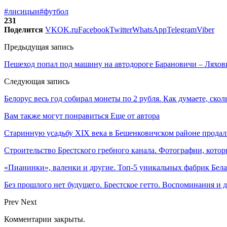
#лисицын
#футбол
231
Поделится
VK
OK.ru
Facebook
Twitter
WhatsApp
Telegram
Viber
Предыдущая запись
Пешеход попал под машину на автодороге Барановичи – Ляхов
Следующая запись
Белорус весь год собирал монеты по 2 рубля. Как думаете, ско
Вам также могут понравиться
Еще от автора
Старинную усадьбу XIX века в Бешенковичском районе продали
Строительство Брестского гребного канала. Фотографии, котор
«Пианинки», валенки и другие. Топ-5 уникальных фабрик Бел
Без прошлого нет будущего. Брестское гетто. Воспоминания и
Prev
Next
Комментарии закрыты.