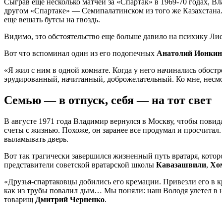
Сыграв еще несколько матчей за «Спартак» в 1969-70 годах, В
другом «Спартаке» — Семипалатинском из того же Казахстана. 
еще вешать бутсы на гвоздь.
Видимо, это обстоятельство еще больше давило на психику Лиси
Вот что вспоминал один из его подопечных
Анатолий Ионкин
«Я жил с ним в одной комнате. Когда у него начинались обост
эрудированный, начитанный, доброжелательный. Ко мне, несмот
Семью — в отпуск, себя — на тот свет
В августе 1971 года Владимир вернулся в Москву, чтобы повида
счеты с жизнью. Похоже, он заранее все продумал и просчитал
выламывать дверь.
Вот так трагически завершился жизненный путь вратаря, кото
представители советской вратарской школы
Кавазашвили
,
Хо
«Друзья-спартаковцы добились его кремации. Привезли его в к
как из трубы повалил дым… Мы поняли: наш Володя улетел в н
товарищ
Дмитрий Черненко
.