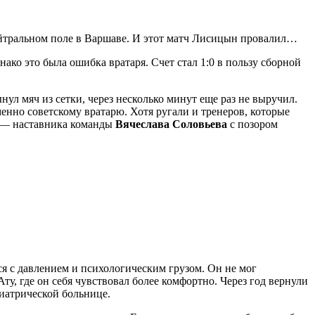
ейтральном поле в Варшаве. И этот матч Лисицын провалил…
ко это была ошибка вратаря. Счет стал 1:0 в пользу сборной
нул мяч из сетки, через несколько минут еще раз не выручил.
енно советскому вратарю. Хотя ругали и тренеров, которые
и — наставника команды
Вячеслава Соловьева
с позором
я с давлением и психологическим грузом. Он не мог
ту, где он себя чувствовал более комфортно. Через год вернули
хиатрической больнице.