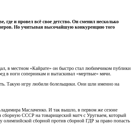
где и провел всё свое детство. Он сменил несколько
ренеров. Но учитывая высочайшую конкуренцию того
адал, в местном «Кайрате» он быстро стал любимчиком публики
ред в ноги соперникам и вытаскивал «мертвые» мячи.
ость. Такую игру любили болельщики. Они шли именно на
Владимира Маслаченко. И так вышло, в первом же сезоне
 в сборную СССР на товарищеский матч с Уругваем, который
у олимпийской сборной против сборной ГДР за право попасть