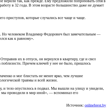
не верили так, как прежде. Ему предложили попробовать себя в
аботу в 32 года. В этом возрасте большинство даже не думает
его приступов, которые случались все чаще и чаще.
шно. Но человеком Владимир Федорович был замечательным —
ился как к равному».
тправив их в отпуск, он вернулся в квартиру, где и свел
ла поблизости. Причем ключей у нее не было, пришлось
аченко и мог блистать не менее ярко, чем лучшие
ологической травмы и всей жизни.
у, и тело опустилось в подвал. Мы вышли на улицу и увидели,
а мы проводили в мир иной», — вспоминал его
Источник:
onlinebrest.by