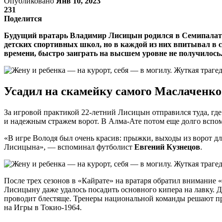
Опубликовано
Янв 10, 2023
231
Поделится
Будущий вратарь Владимир Лисицын родился в Семипалатинс
детских спортивных школ, но в каждой из них впитывал в
времени, быстро заиграть на высшем уровне не получилось
Усадил на скамейку самого Маслаченко
За игровой практикой 22-летний Лисицын отправился туда, где
и надежным стражем ворот. В Алма-Ате потом еще долго вспом
«В игре Володя был очень красив: прыжки, выходы из ворот д
Лисицына», — вспоминал футболист
Евгений Кузнецов
.
После трех сезонов в «Кайрате» на вратаря обратил внимание
Лисицыну даже удалось посадить основного кипера на лавку.
проводит блестяще. Тренеры национальной команды решают пр
на Игры в Токио-1964.