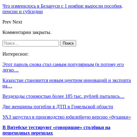
Что изменилось в Беларуси с 1 ноября: выросли пособия,
пенсии и субсидии
Prev
Next
Комментарии закрыты.
Интересное:
Этот пароль снова стал самым популярным (и потому его
легко…
Казахстан становится новым центром инноваций и экспорта
на…
Вездеходы стоимостью более 185 тыс. рублей пытались…
Две женщины погибли в ДТП в Гомельской области
УАЗ запустил в производство юбилейную версию «буханки»
В Витебске тестируют «говорящие» столбики на
пешеходных переходах