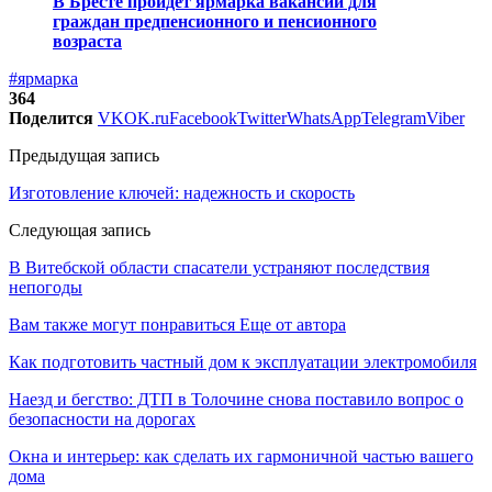
В Бресте пройдет ярмарка вакансий для
граждан предпенсионного и пенсионного
возраста
#ярмарка
364
Поделится
VK
OK.ru
Facebook
Twitter
WhatsApp
Telegram
Viber
Предыдущая запись
Изготовление ключей: надежность и скорость
Следующая запись
В Витебской области спасатели устраняют последствия
непогоды
Вам также могут понравиться
Еще от автора
Как подготовить частный дом к эксплуатации электромобиля
Наезд и бегство: ДТП в Толочине снова поставило вопрос о
безопасности на дорогах
Окна и интерьер: как сделать их гармоничной частью вашего
дома