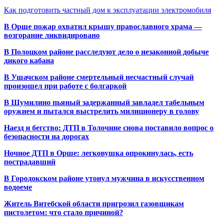
Как подготовить частный дом к эксплуатации электромобиля
В Орше пожар охватил крышу православного храма —
возгорание ликвидировано
В Полоцком районе расследуют дело о незаконной добыче
дикого кабана
В Ушачском районе смертельный несчастный случай
произошел при работе с болгаркой
В Шумилино пьяный задержанный завладел табельным
оружием и пытался выстрелить милиционеру в голову
Наезд и бегство: ДТП в Толочине снова поставило вопрос о
безопасности на дорогах
Ночное ДТП в Орше: легковушка опрокинулась, есть
пострадавший
В Городокском районе утонул мужчина в искусственном
водоеме
Житель Витебской области пригрозил газовщикам
пистолетом: что стало причиной?