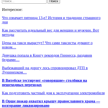
Интересное:
Что означает пятница 13-е? История и традиции страшного
дня
Как рассчитать идеальный вес для женщин и мужчин. Вот
методы
Цены на такси вырастут? Что сами таксисты думают о
новом…
Девушка попала в Книгу рекордов Гиннесса, раздавив
бедрами…
Выбежавший на дорогу лось спровоцировал ДТП в
Лунинецком…
В Витебске тестируют «говорящие» столбики на
пешеходных переходах
Как подготовить частный дом к эксплуатации электромобиля
В Орше пожар охватил крышу православного храма —
возгорание ликвидировано