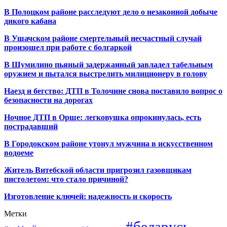
В Полоцком районе расследуют дело о незаконной добыче
дикого кабана
В Ушачском районе смертельный несчастный случай
произошел при работе с болгаркой
В Шумилино пьяный задержанный завладел табельным
оружием и пытался выстрелить милиционеру в голову
Наезд и бегство: ДТП в Толочине снова поставило вопрос о
безопасности на дорогах
Ночное ДТП в Орше: легковушка опрокинулась, есть
пострадавший
В Городокском районе утонул мужчина в искусственном
водоеме
Житель Витебской области пригрозил газовщикам
пистолетом: что стало причиной?
Изготовление ключей: надежность и скорость
Метки
#беларусь