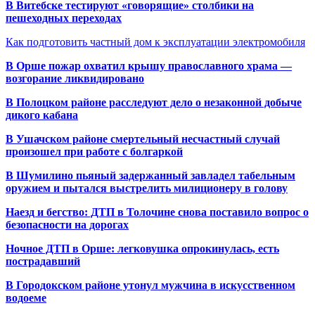
В Витебске тестируют «говорящие» столбики на
пешеходных переходах
Как подготовить частный дом к эксплуатации электромобиля
В Орше пожар охватил крышу православного храма —
возгорание ликвидировано
В Полоцком районе расследуют дело о незаконной добыче
дикого кабана
В Ушачском районе смертельный несчастный случай
произошел при работе с болгаркой
В Шумилино пьяный задержанный завладел табельным
оружием и пытался выстрелить милиционеру в голову
Наезд и бегство: ДТП в Толочине снова поставило вопрос о
безопасности на дорогах
Ночное ДТП в Орше: легковушка опрокинулась, есть
пострадавший
В Городокском районе утонул мужчина в искусственном
водоеме