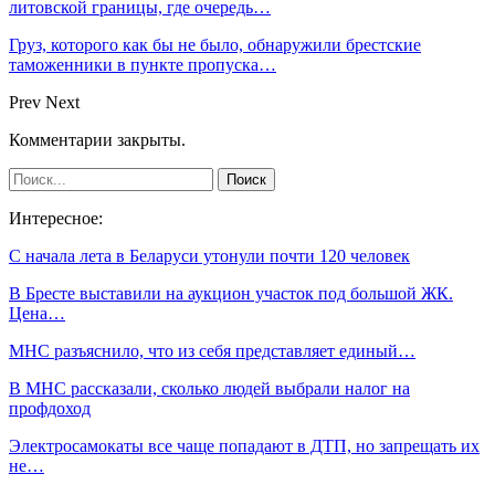
литовской границы, где очередь…
Груз, которого как бы не было, обнаружили брестские
таможенники в пункте пропуска…
Prev
Next
Комментарии закрыты.
Интересное:
С начала лета в Беларуси утонули почти 120 человек
В Бресте выставили на аукцион участок под большой ЖК.
Цена…
МНС разъяснило, что из себя представляет единый…
В МНС рассказали, сколько людей выбрали налог на
профдоход
Электросамокаты все чаще попадают в ДТП, но запрещать их
не…