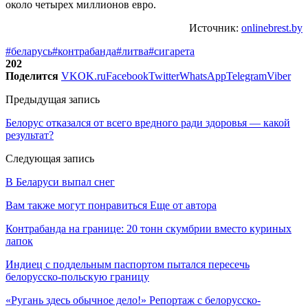
около четырех миллионов евро.
Источник:
onlinebrest.by
#беларусь
#контрабанда
#литва
#сигарета
202
Поделится
VK
OK.ru
Facebook
Twitter
WhatsApp
Telegram
Viber
Предыдущая запись
Белорус отказался от всего вредного ради здоровья — какой
результат?
Следующая запись
В Беларуси выпал снег
Вам также могут понравиться
Еще от автора
Контрабанда на границе: 20 тонн скумбрии вместо куриных
лапок
Индиец с поддельным паспортом пытался пересечь
белорусско-польскую границу
«Ругань здесь обычное дело!» Репортаж с белорусско-