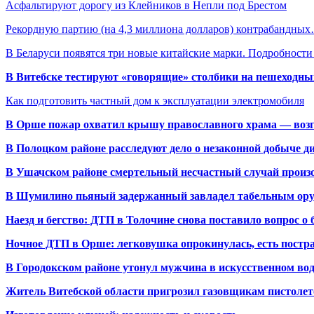
Асфальтируют дорогу из Клейников в Непли под Брестом
Рекордную партию (на 4,3 миллиона долларов) контрабандны
В Беларуси появятся три новые китайские марки. Подробност
В Витебске тестируют «говорящие» столбики на пешеходны
Как подготовить частный дом к эксплуатации электромобиля
В Орше пожар охватил крышу православного храма — воз
В Полоцком районе расследуют дело о незаконной добыче д
В Ушачском районе смертельный несчастный случай произо
В Шумилино пьяный задержанный завладел табельным ору
Наезд и бегство: ДТП в Толочине снова поставило вопрос о 
Ночное ДТП в Орше: легковушка опрокинулась, есть пост
В Городокском районе утонул мужчина в искусственном во
Житель Витебской области пригрозил газовщикам пистолет