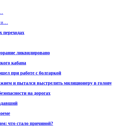
х…
и и…
х переходах
горание ликвидировано
икого кабана
шел при работе с болгаркой
жием и пытался выстрелить милиционеру в голову
безопасности на дорогах
радавший
доеме
ом: что стало причиной?