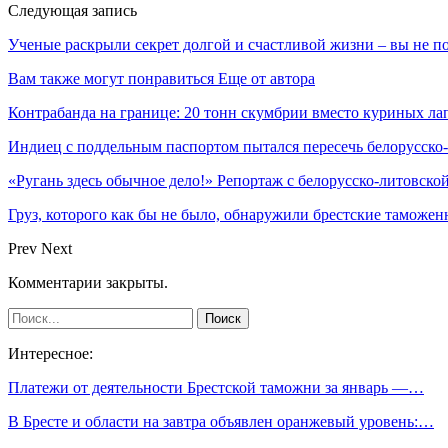
Следующая запись
Ученые раскрыли секрет долгой и счастливой жизни – вы не п
Вам также могут понравиться
Еще от автора
Контрабанда на границе: 20 тонн скумбрии вместо куриных ла
Индиец с поддельным паспортом пытался пересечь белорусско
«Ругань здесь обычное дело!» Репортаж с белорусско-литовско
Груз, которого как бы не было, обнаружили брестские таможе
Prev
Next
Комментарии закрыты.
Интересное:
Платежи от деятельности Брестской таможни за январь —…
В Бресте и области на завтра объявлен оранжевый уровень:…