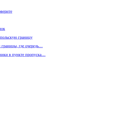
оверите
пок
-польскую границу
й границы, где очередь…
нники в пункте пропуска…