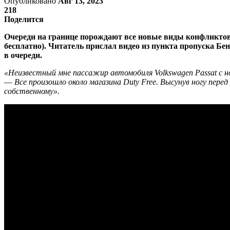
Опубликовано
Авг 13, 2023
218
Поделится
Очереди на границе порождают все новые виды конфликтов.
бесплатно). Читатель прислал видео из пункта пропуска Беня
в очереди.
«Неизвестный мне пассажир автомобиля Volkswagen Passat с но
—
Все произошло около магазина Duty Free. Высунув ногу пере
собственному».