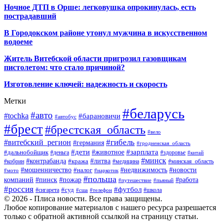
Ночное ДТП в Орше: легковушка опрокинулась, есть
пострадавший
В Городокском районе утонул мужчина в искусственном
водоеме
Житель Витебской области пригрозил газовщикам
пистолетом: что стало причиной?
Изготовление ключей: надежность и скорость
Метки
#беларусь
#авто
#tochka
#барановичи
#автобус
#брест
#брестская_область
#вело
#гибель
#витебский_регион
#германия
#гродненская_область
#зарплата
#дети
#животное
#дальнобойщик
#деньга
#здоровье
#китай
#минск
#контрабанда
#литва
#кража
#кобрин
#медицина
#минская_область
#мошенничество
#налог
#недвижимость
#новости
#наркотик
#мото
#польша
компаний
#пинск
#пожар
#работа
#путешествие
#пьяный
#россия
#футбол
#суд
#сигарета
#школа
#сша
#телефон
© 2026 - Плиса новости. Все права защищены.
Любое копирование материалов с нашего ресурса разрешается
только с обратной активной ссылкой на страницу статьи.