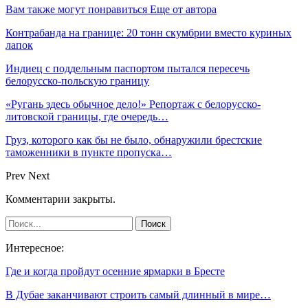
Вам также могут понравиться
Еще от автора
Контрабанда на границе: 20 тонн скумбрии вместо куриных
лапок
Индиец с поддельным паспортом пытался пересечь
белорусско-польскую границу
«Ругань здесь обычное дело!» Репортаж с белорусско-
литовской границы, где очередь…
Груз, которого как бы не было, обнаружили брестские
таможенники в пункте пропуска…
Prev
Next
Комментарии закрыты.
Интересное:
Где и когда пройдут осенние ярмарки в Бресте
В Дубае заканчивают строить самый длинный в мире…