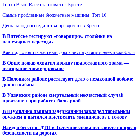
Гонка Bison Race стартовала в Бресте
Самые проблемные бюджетные машины. Топ-10
День народного единства празднуют в Бресте
В Витебске тестируют «говорящие» столбики на
пешеходных переходах
Как подготовить частный дом к эксплуатации электромобиля
В Орше пожар охватил крышу православного храма —
возгорание ликвидировано
В Полоцком районе расследуют дело о незаконной добыче
дикого кабана
В Ушачском районе смертельный несчастный случай
произошел при работе с болгаркой
В Шумилино пьяный задержанный завладел табельным
оружием и пытался выстрелить милиционеру в голову
Наезд и бегство: ДТП в Толочине снова поставило вопрос о
безопасности на дорогах