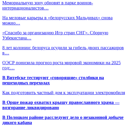
Мемориальную зону обновят в парке воинов-
интернационалистов…
На меловые карьеры в «белорусских Мальдивах» снова
можно…
«Спасибо за организацию Игр стран СНГ». Сборную
Узбекистана…
8 лет колонии: белоруса осудили за гибель двоих пассажиров
в…
ОЭСР понизила прогноз роста мировой экономики на 2025
год:…
В Витебске тестируют «говорящие» столбики на
пешеходных переходах
Как подготовить частный дом к эксплуатации электромобиля
В Орше пожар охватил крышу православного храма —
возгорание ликвидировано
В Полоцком районе расследуют дело о незаконной добыче
дикого кабана