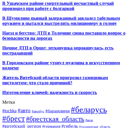
В Ушачском районе смертельный несчастный случай
произошел при работе с болгаркой
В Шумилино пьяный задержанный завладел табельным
оружием и пытался выстрелить милиционеру в голову
Наезд и бегство: ДТП в Толочине снова поставило вопрос о
безопасности на дорогах
Ночное ДТП в Орше: легковушка опрокинулась, есть
пострадавший
В Городокском районе утонул мужчина в искусственном
водоеме
Житель Витебской области пригрозил газовщикам
пистолетом: что стало причиной?
Изготовление ключей: надежность и скорость
Метки
#беларусь
#авто
#tochka
#барановичи
#автобус
#брест
#брестская_область
#вело
#гибель
#витебский_регион
#германия
#гродненская_область