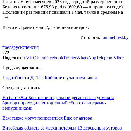
По итогам пяти месяцев 2023 года средний размер пенсии в
Беларуси составил 676,93 рубля (602,69 — в прошлом году).
Последний раз пенсии повышали 1 мая, также в среднем на
5%.
Всего в стране около 2,3 млн пенсионеров.
Источник:
onlinebrest.by
#беларусь
#пенсия
222
Поделится
VK
OK.ru
Facebook
Twitter
WhatsApp
Telegram
Viber
Предыдущая запись
Подробности ДТП в Кобрине с участием такси
Следующая запись
На базе 38-й Брестской отдельной десантно-штурмовой
бригады проходит пятидневный сбор с офицерами-
выпускниками
Вам также могут понравиться
Еще от автора
Витебская область за месяц потеряла 13 деревень и хуторов