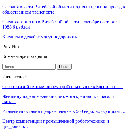
Сегодня власти Витебской области подняли цены на проезд в
общественном транспорте
Средняя зарплата в Витебской области в октябре составила
1988,6 рублей
Кредиты в декабре могут подорожать
Prev
Next
Комментарии закрыты.
Интересное:
Сезон «тихой охоты»: почем грибы на рынке в Бресте и на…
Женщину парализовало после ожога крапивой. Спасали
пять…
Итальянец оставил щедрые чаевые в 500 евро, но официант…
Центр компетенций промышленной робототехники и
цифрового…