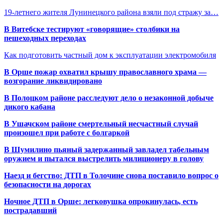
19-летнего жителя Лунинецкого района взяли под стражу за…
В Витебске тестируют «говорящие» столбики на
пешеходных переходах
Как подготовить частный дом к эксплуатации электромобиля
В Орше пожар охватил крышу православного храма —
возгорание ликвидировано
В Полоцком районе расследуют дело о незаконной добыче
дикого кабана
В Ушачском районе смертельный несчастный случай
произошел при работе с болгаркой
В Шумилино пьяный задержанный завладел табельным
оружием и пытался выстрелить милиционеру в голову
Наезд и бегство: ДТП в Толочине снова поставило вопрос о
безопасности на дорогах
Ночное ДТП в Орше: легковушка опрокинулась, есть
пострадавший