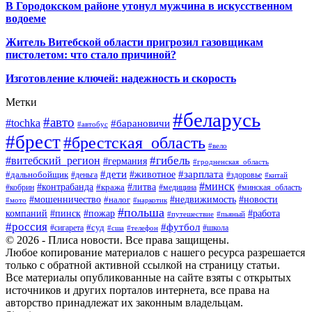
В Городокском районе утонул мужчина в искусственном
водоеме
Житель Витебской области пригрозил газовщикам
пистолетом: что стало причиной?
Изготовление ключей: надежность и скорость
Метки
#беларусь
#авто
#tochka
#барановичи
#автобус
#брест
#брестская_область
#вело
#гибель
#витебский_регион
#германия
#гродненская_область
#зарплата
#дети
#животное
#дальнобойщик
#деньга
#здоровье
#китай
#минск
#контрабанда
#литва
#кража
#кобрин
#медицина
#минская_область
#мошенничество
#налог
#недвижимость
#новости
#наркотик
#мото
#польша
компаний
#пинск
#пожар
#работа
#путешествие
#пьяный
#россия
#футбол
#суд
#сигарета
#школа
#сша
#телефон
© 2026 - Плиса новости. Все права защищены.
Любое копирование материалов с нашего ресурса разрешается
только с обратной активной ссылкой на страницу статьи.
Все материалы опубликованные на сайте взяты с открытых
источников и других порталов интернета, все права на
авторство принадлежат их законным владельцам.