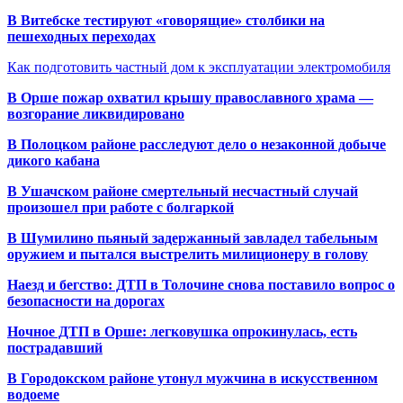
В Витебске тестируют «говорящие» столбики на
пешеходных переходах
Как подготовить частный дом к эксплуатации электромобиля
В Орше пожар охватил крышу православного храма —
возгорание ликвидировано
В Полоцком районе расследуют дело о незаконной добыче
дикого кабана
В Ушачском районе смертельный несчастный случай
произошел при работе с болгаркой
В Шумилино пьяный задержанный завладел табельным
оружием и пытался выстрелить милиционеру в голову
Наезд и бегство: ДТП в Толочине снова поставило вопрос о
безопасности на дорогах
Ночное ДТП в Орше: легковушка опрокинулась, есть
пострадавший
В Городокском районе утонул мужчина в искусственном
водоеме