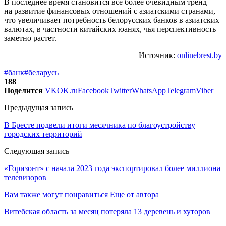
В последнее время становится все более очевидным тренд
на развитие финансовых отношений с азиатскими странами,
что увеличивает потребность белорусских банков в азиатских
валютах, в частности китайских юанях, чья перспективность
заметно растет.
Источник:
onlinebrest.by
#банк
#беларусь
188
Поделится
VK
OK.ru
Facebook
Twitter
WhatsApp
Telegram
Viber
Предыдущая запись
В Бресте подвели итоги месячника по благоустройству
городских территорий
Следующая запись
«Горизонт» с начала 2023 года экспортировал более миллиона
телевизоров
Вам также могут понравиться
Еще от автора
Витебская область за месяц потеряла 13 деревень и хуторов