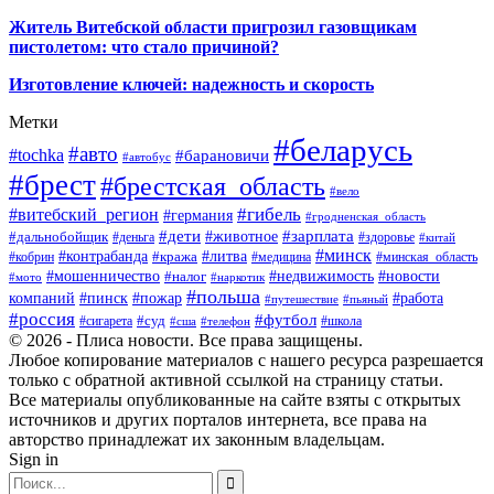
Житель Витебской области пригрозил газовщикам
пистолетом: что стало причиной?
Изготовление ключей: надежность и скорость
Метки
#беларусь
#авто
#tochka
#барановичи
#автобус
#брест
#брестская_область
#вело
#гибель
#витебский_регион
#германия
#гродненская_область
#зарплата
#дети
#животное
#дальнобойщик
#деньга
#здоровье
#китай
#минск
#контрабанда
#литва
#кража
#кобрин
#медицина
#минская_область
#мошенничество
#налог
#недвижимость
#новости
#наркотик
#мото
#польша
компаний
#пинск
#пожар
#работа
#путешествие
#пьяный
#россия
#футбол
#суд
#сигарета
#школа
#сша
#телефон
© 2026 - Плиса новости. Все права защищены.
Любое копирование материалов с нашего ресурса разрешается
только с обратной активной ссылкой на страницу статьи.
Все материалы опубликованные на сайте взяты с открытых
источников и других порталов интернета, все права на
авторство принадлежат их законным владельцам.
Sign in