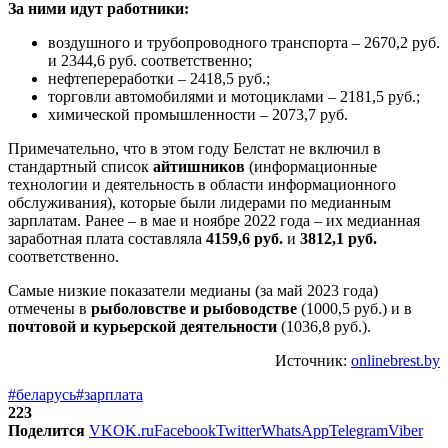
За ними идут работники:
воздушного и трубопроводного транспорта – 2670,2 руб.
и 2344,6 руб. соответственно;
нефтепереработки – 2418,5 руб.;
торговли автомобилями и мотоциклами – 2181,5 руб.;
химической промышленности – 2073,7 руб.
Примечательно, что в этом году Белстат не включил в
стандартный список
айтишников
(информационные
технологии и деятельность в области информационного
обслуживания), которые были лидерами по медианным
зарплатам. Ранее – в мае и ноябре 2022 года – их медианная
заработная плата составляла
4159,6 руб.
и
3812,1 руб.
соответственно.
Самые низкие показатели медианы (за май 2023 года)
отмечены в
рыболовстве и рыбоводстве
(1000,5 руб.) и в
почтовой и курьерской деятельности
(1036,8 руб.).
Источник:
onlinebrest.by
#беларусь
#зарплата
223
Поделится
VK
OK.ru
Facebook
Twitter
WhatsApp
Telegram
Viber