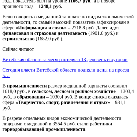
года показатель был на уровне
1166,7 руб
., а в ноябре
прошлого года –
1248,1 руб
.
Если говорить о медианной зарплате по видам экономической
деятельности, то самый высокий показатель зафиксирован в
сфере
«Информация и связь»
– 2718,8 руб. Далее идут
финансовая и страховая деятельность
(1901,6 руб.) и
строительство
(1682,0 руб.).
Сейчас читают
Витебская область за месяц потеряла 13 деревень и хуторов
Сегодня власти Витебской области подняли цены на проезд
в…
В
промышленности
размер медианной зарплаты составил
1618,0 руб., в
сельском, лесном и рыбном хозяйстве
– 1303,4
руб., в
образовании
– 1030,4 руб. В конце списка оказалась
сфера
«Творчество, спорт, развлечения и отдых»
– 931,1
руб.
В разрезе отдельных видов экономической деятельности
лидерами с медианой в 3554,5 руб. стали работники
горнодобывающей промышленности
.