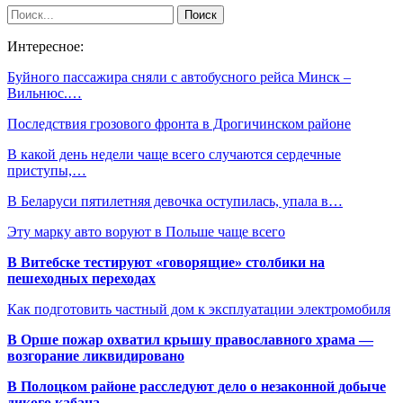
Интересное:
Буйного пассажира сняли с автобусного рейса Минск –
Вильнюс.…
Последствия грозового фронта в Дрогичинском районе
В какой день недели чаще всего случаются сердечные
приступы,…
В Беларуси пятилетняя девочка оступилась, упала в…
Эту марку авто воруют в Польше чаще всего
В Витебске тестируют «говорящие» столбики на
пешеходных переходах
Как подготовить частный дом к эксплуатации электромобиля
В Орше пожар охватил крышу православного храма —
возгорание ликвидировано
В Полоцком районе расследуют дело о незаконной добыче
дикого кабана