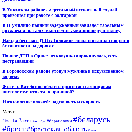
В Ушачском районе смертельный несчастный случай
произошел при работе с болгаркой
В Шумилино пьяный задержанный завладел табельным
оружием и пытался выстрелить милиционеру в голову
Наезд и бегство: ДТП в Толочине снова поставило вопрос о
безопасности на дорогах
Ночное ДТП в Орше: легковушка опрокинулась, есть
пострадавший
В Городокском районе утонул мужчина в искусственном
водоеме
Житель Витебской области пригрозил газовщикам
пистолетом: что стало причиной?
Изготовление ключей: надежность и скорость
Метки
#беларусь
#авто
#tochka
#барановичи
#автобус
#брест
#брестская_область
#вело