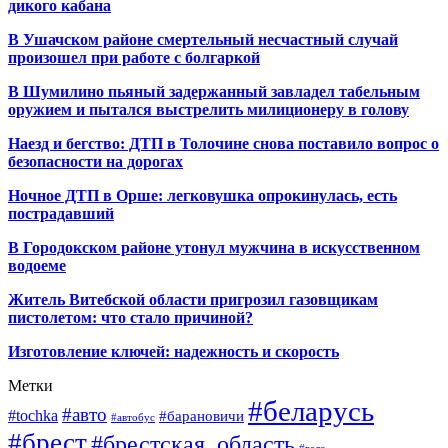
дикого кабана
В Ушачском районе смертельный несчастный случай
произошел при работе с болгаркой
В Шумилино пьяный задержанный завладел табельным
оружием и пытался выстрелить милиционеру в голову
Наезд и бегство: ДТП в Толочине снова поставило вопрос о
безопасности на дорогах
Ночное ДТП в Орше: легковушка опрокинулась, есть
пострадавший
В Городокском районе утонул мужчина в искусственном
водоеме
Житель Витебской области пригрозил газовщикам
пистолетом: что стало причиной?
Изготовление ключей: надежность и скорость
Метки
#беларусь
#авто
#tochka
#барановичи
#автобус
#брест
#брестская_область
#вело