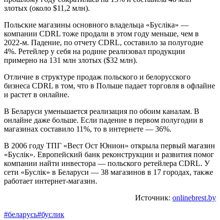
злотых (около $11,2 млн).
Польские магазины основного владельца «Буслiка» —
компании CDRL тоже продали в этом году меньше, чем в
2022-м. Падение, по отчету CDRL, составило за полугодие
4%. Ретейлер у себя на родине реализовал продукции
примерно на 131 млн злотых ($32 млн).
Отличие в структуре продаж польского и белорусского
бизнеса CDRL в том, что в Польше падает торговля в офлайне
и растет в онлайне.
В Беларуси уменьшается реализация по обоим каналам. В
онлайне даже больше. Если падение в первом полугодии в
магазинах составило 11%, то в интернете — 36%.
В 2006 году ТПГ «Вест Ост Юнион» открыла первый магазин
«Буслiк». Европейский банк реконструкции и развития помог
компании найти инвестора — польского ретейлера CDRL. У
сети «Буслiк» в Беларуси — 38 магазинов в 17 городах, также
работает интернет-магазин.
Источник:
onlinebrest.by
#беларусь
#буслик