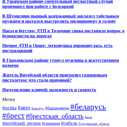
В Ушачском районе смертельный несчастный случай
произошел при работе с болгаркой
В Шумилино пьяный задержанный завладел табельным
оружием и пытался выстрелить милиционеру в голову
Наезд и бегство: ДТП в Толочине снова поставило вопрос о
безопасности на дорогах
Ночное ДТП в Орше: легковушка опрокинулась, есть
пострадавший
В Городокском районе утонул мужчина в искусственном
водоеме
Житель Витебской области пригрозил газовщикам
пистолетом: что стало причиной?
Изготовление ключей: надежность и скорость
Метки
#беларусь
#авто
#tochka
#барановичи
#автобус
#брест
#брестская_область
#вело
#гибель
#витебский_регион
#германия
#гродненская_область