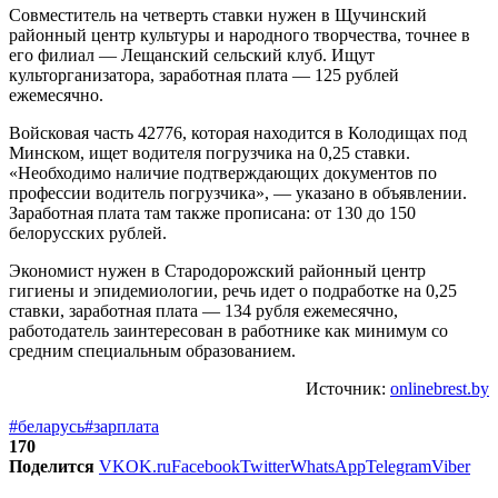
Совместитель на четверть ставки нужен в Щучинский
районный центр культуры и народного творчества, точнее в
его филиал — Лещанский сельский клуб. Ищут
культорганизатора, заработная плата — 125 рублей
ежемесячно.
Войсковая часть 42776, которая находится в Колодищах под
Минском, ищет водителя погрузчика на 0,25 ставки.
«Необходимо наличие подтверждающих документов по
профессии водитель погрузчика», — указано в объявлении.
Заработная плата там также прописана: от 130 до 150
белорусских рублей.
Экономист нужен в Стародорожский районный центр
гигиены и эпидемиологии, речь идет о подработке на 0,25
ставки, заработная плата — 134 рубля ежемесячно,
работодатель заинтересован в работнике как минимум со
средним специальным образованием.
Источник:
onlinebrest.by
#беларусь
#зарплата
170
Поделится
VK
OK.ru
Facebook
Twitter
WhatsApp
Telegram
Viber