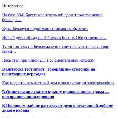
Интересное:
На базе 38-й Брестской отдельной десантно-штурмовой
бригады…
Вузы Беларуси поднимают стоимость обучения
Новый детский сад на Рябцева в Бресте. Общественное…
Туристов зовут в Беловежскую пущу послушать чарующие
звуки…
Лось стал причиной ДТП со смертельным исходом
В Витебске тестируют «говорящие» столбики на
пешеходных переходах
Как подготовить частный дом к эксплуатации электромобиля
В Орше пожар охватил крышу православного храма —
возгорание ликвидировано
В Полоцком районе расследуют дело о незаконной добыче
дикого кабана