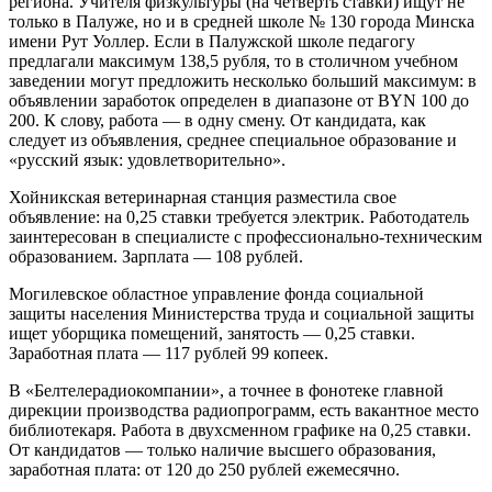
региона. Учителя физкультуры (на четверть ставки) ищут не
только в Палуже, но и в средней школе № 130 города Минска
имени Рут Уоллер. Если в Палужской школе педагогу
предлагали максимум 138,5 рубля, то в столичном учебном
заведении могут предложить несколько больший максимум: в
объявлении заработок определен в диапазоне от BYN 100 до
200. К слову, работа — в одну смену. От кандидата, как
следует из объявления, среднее специальное образование и
«русский язык: удовлетворительно».
Хойникская ветеринарная станция разместила свое
объявление: на 0,25 ставки требуется электрик. Работодатель
заинтересован в специалисте с профессионально-техническим
образованием. Зарплата — 108 рублей.
Могилевское областное управление фонда социальной
защиты населения Министерства труда и социальной защиты
ищет уборщика помещений, занятость — 0,25 ставки.
Заработная плата — 117 рублей 99 копеек.
В «Белтелерадиокомпании», а точнее в фонотеке главной
дирекции производства радиопрограмм, есть вакантное место
библиотекаря. Работа в двухсменном графике на 0,25 ставки.
От кандидатов — только наличие высшего образования,
заработная плата: от 120 до 250 рублей ежемесячно.