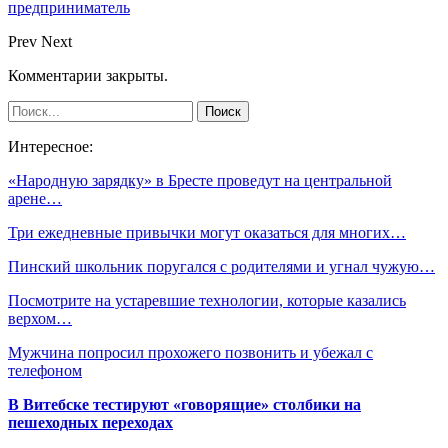
предприниматель
Prev
Next
Комментарии закрыты.
Интересное:
«Народную зарядку» в Бресте проведут на центральной
арене…
Три ежедневные привычки могут оказаться для многих…
Пинский школьник поругался с родителями и угнал чужую…
Посмотрите на устаревшие технологии, которые казались
верхом…
Мужчина попросил прохожего позвонить и убежал с
телефоном
В Витебске тестируют «говорящие» столбики на
пешеходных переходах