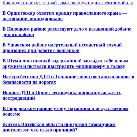
Как подготовить частный дом к эксплуатации электромобиля
В Орше пожар охватил крышу православного храма —
возгорание ликвидировано
В Полоцком районе расследуют дело о незаконной добыче
дикого кабана
В Ушачском районе смертельный несчастный случай
произошел при работе с болгаркой
В Шумилино пьяный задержанный завладел табельным
оружием и пытался выстрелить милиционеру в голову
Наезд и бегство: ДТП в Толочине снова поставило вопрос о
безопасности на дорогах
Ночное ДТП в Орше: легковушка опрокинулась, есть
пострадавший
В Городокском районе утонул мужчина в искусственном
водоеме
Житель Витебской области пригрозил газовщикам
пистолетом: что стало причиной?