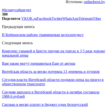
Источник:
onlinebrest.by
#беларусь
#кредит
380
Поделится
VK
OK.ru
Facebook
Twitter
WhatsApp
Telegram
Viber
Предыдущая запись
В Кобринском районе травмирован велосипедист
Следующая запись
Комплекс гаражей в Бресте продан на торгах в 3,5 раза дороже
начальной цены
Вам также могут понравиться
Еще от автора
Витебская область за месяц потеряла 13 деревень и хуторов
Сегодня власти Витебской области подняли цены на проезд в
общественном транспорте
Средняя зарплата в Витебской области в октябре составила
1988,6 рублей
Сколько в месяц платит в бюджет один белорусский