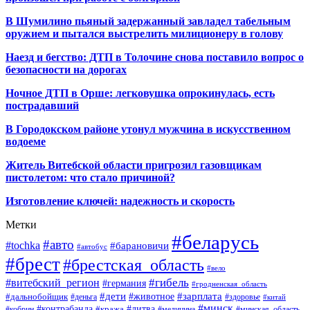
В Шумилино пьяный задержанный завладел табельным
оружием и пытался выстрелить милиционеру в голову
Наезд и бегство: ДТП в Толочине снова поставило вопрос о
безопасности на дорогах
Ночное ДТП в Орше: легковушка опрокинулась, есть
пострадавший
В Городокском районе утонул мужчина в искусственном
водоеме
Житель Витебской области пригрозил газовщикам
пистолетом: что стало причиной?
Изготовление ключей: надежность и скорость
Метки
#беларусь
#авто
#tochka
#барановичи
#автобус
#брест
#брестская_область
#вело
#гибель
#витебский_регион
#германия
#гродненская_область
#зарплата
#дети
#животное
#дальнобойщик
#деньга
#здоровье
#китай
#минск
#контрабанда
#литва
#кража
#кобрин
#медицина
#минская_область