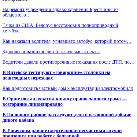
На ремонт учреждений здравоохранения Брестчины из
областного…
Тачка из США. Белорус восстановил полноприводный
хетчбэк…
Как наказали водителя, угнавшего автобус, который потом…
Здоровье и развитие детей: ключевые аспекты
Водители давали противоречивые показания после ДТП, но…
В Витебске тестируют «говорящие» столбики на
пешеходных переходах
Как подготовить частный дом к эксплуатации электромобиля
В Орше пожар охватил крышу православного храма —
возгорание ликвидировано
В Полоцком районе расследуют дело о незаконной добыче
дикого кабана
В Ушачском районе смертельный несчастный случай
произошел при работе с болгаркой