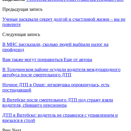
Предыдущая запись
Ученые раскрыли секрет долгой и счастливой жизни – вы не
поверите
Следующая запись
В МНС рассказали, сколько людей выбрали налог на
профдоход
Вам также могут понравиться
Еще от автора
В Толочинском районе осудили водителя международного
автобуса после смертельного ДТП
Ночное ДТП в Орше: легковушка опрокинулась, есть
пострадавший
В Витебске после смертельного ДТП под стражу взяли
водителя, сбившего пенсионера
ДТП в Витебске: водитель не справился с управлением и
врезался в столб
Prev
Next