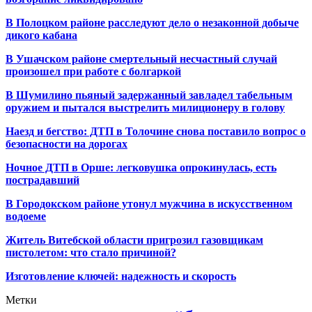
В Полоцком районе расследуют дело о незаконной добыче
дикого кабана
В Ушачском районе смертельный несчастный случай
произошел при работе с болгаркой
В Шумилино пьяный задержанный завладел табельным
оружием и пытался выстрелить милиционеру в голову
Наезд и бегство: ДТП в Толочине снова поставило вопрос о
безопасности на дорогах
Ночное ДТП в Орше: легковушка опрокинулась, есть
пострадавший
В Городокском районе утонул мужчина в искусственном
водоеме
Житель Витебской области пригрозил газовщикам
пистолетом: что стало причиной?
Изготовление ключей: надежность и скорость
Метки