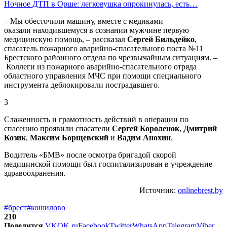
Ночное ДТП в Орше: легковушка опрокинулась, есть…
– Мы обесточили машину, вместе с медиками
оказали находившемуся в сознании мужчине первую
медицинскую помощь, – рассказал
Сергей Бильдейко
,
спасатель пожарного аварийно-спасательного поста №11
Брестского районного отдела по чрезвычайным ситуациям. –
Коллеги из пожарного аварийно-спасательного отряда
областного управления МЧС при помощи специального
инструмента деблокировали пострадавшего.
3
Слаженность и грамотность действий в операции по
спасению проявили спасатели
Сергей Короленок
,
Дмитрий
Козик
,
Максим Борщевский
и
Вадим Анохин
.
Водитель «БМВ» после осмотра бригадой скорой
медицинской помощи был госпитализирован в учреждение
здравоохранения.
Источник:
onlinebrest.by
#брест
#кошилово
210
Поделится
VK
OK.ru
Facebook
Twitter
WhatsApp
Telegram
Viber