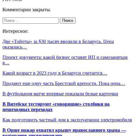
Комментарии закрыты.
Интересное:
Две «Тойоты» за $30 тысяч ввозили в Беларусь. Цена
оказалась…
Проект документа: какой бизнес оставят ИП и самозанятым
в…
Какой возраст в 2023 году в Беларуси считается…
Продают еще одну часть Брестской крепости. Пока цена…
В футбольном матче впервые показали белые карточки
В Витебске тестируют «говорящие» столбики на
пешеходных переходах
Как подготовить частный дом к эксплуатации электромобиля
В Орше пожар охватил крышу православного храма —
возгорание ликвидировано