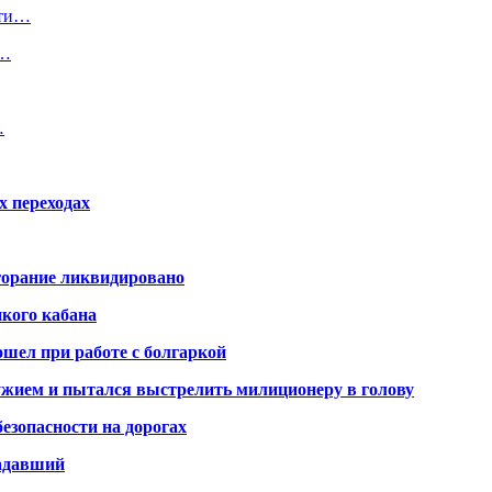
сти…
и…
…
х переходах
горание ликвидировано
икого кабана
шел при работе с болгаркой
жием и пытался выстрелить милиционеру в голову
безопасности на дорогах
радавший