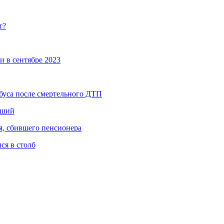
т?
и в сентябре 2023
буса после смертельного ДТП
вший
я, сбившего пенсионера
ся в столб