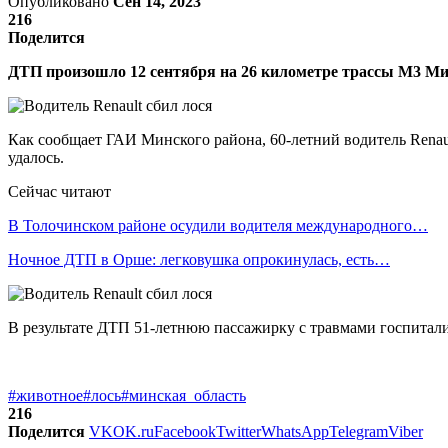
Опубликовано
Сен 14, 2023
216
Поделится
ДТП произошло 12 сентября на 26 километре трассы М3 Мин
Как сообщает ГАИ Минского района, 60-летний водитель Renaul
удалось.
Сейчас читают
В Толочинском районе осудили водителя международного…
Ночное ДТП в Орше: легковушка опрокинулась, есть…
В результате ДТП 51-летнюю пассажирку с травмами госпитал
#животное
#лось
#минская_область
216
Поделится
VK
OK.ru
Facebook
Twitter
WhatsApp
Telegram
Viber