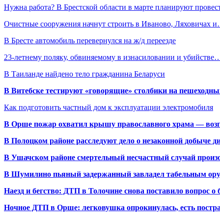
Нужна работа? В Брестской области в марте планируют прове
Очистные сооружения начнут строить в Иваново, Ляховичах 
В Бресте автомобиль перевернулся на ж/д переезде
23-летнему поляку, обвиняемому в изнасиловании и убийстве
В Таиланде найдено тело гражданина Беларуси
В Витебске тестируют «говорящие» столбики на пешеходны
Как подготовить частный дом к эксплуатации электромобиля
В Орше пожар охватил крышу православного храма — воз
В Полоцком районе расследуют дело о незаконной добыче д
В Ушачском районе смертельный несчастный случай произо
В Шумилино пьяный задержанный завладел табельным ору
Наезд и бегство: ДТП в Толочине снова поставило вопрос о 
Ночное ДТП в Орше: легковушка опрокинулась, есть пост