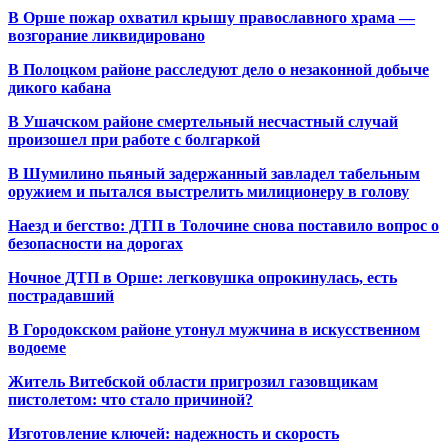
В Орше пожар охватил крышу православного храма —
возгорание ликвидировано
В Полоцком районе расследуют дело о незаконной добыче
дикого кабана
В Ушачском районе смертельный несчастный случай
произошел при работе с болгаркой
В Шумилино пьяный задержанный завладел табельным
оружием и пытался выстрелить милиционеру в голову
Наезд и бегство: ДТП в Толочине снова поставило вопрос о
безопасности на дорогах
Ночное ДТП в Орше: легковушка опрокинулась, есть
пострадавший
В Городокском районе утонул мужчина в искусственном
водоеме
Житель Витебской области пригрозил газовщикам
пистолетом: что стало причиной?
Изготовление ключей: надежность и скорость