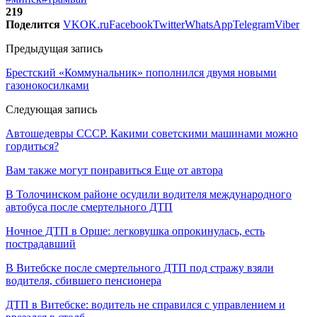
219
Поделится
VK
OK.ru
Facebook
Twitter
WhatsApp
Telegram
Viber
Предыдущая запись
Брестский «Коммунальник» пополнился двумя новыми
газонокосилками
Следующая запись
Автошедевры СССР. Какими советскими машинами можно
гордиться?
Вам также могут понравиться
Еще от автора
В Толочинском районе осудили водителя международного
автобуса после смертельного ДТП
Ночное ДТП в Орше: легковушка опрокинулась, есть
пострадавший
В Витебске после смертельного ДТП под стражу взяли
водителя, сбившего пенсионера
ДТП в Витебске: водитель не справился с управлением и