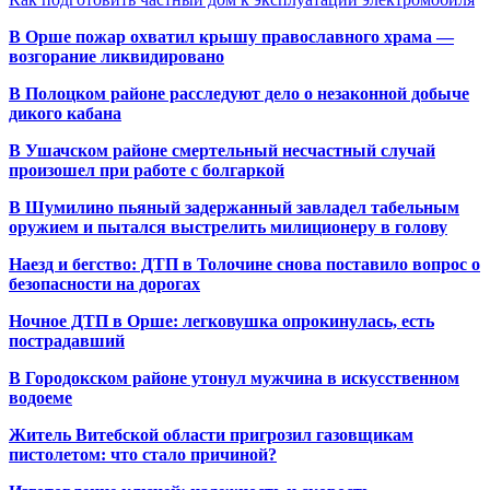
В Орше пожар охватил крышу православного храма —
возгорание ликвидировано
В Полоцком районе расследуют дело о незаконной добыче
дикого кабана
В Ушачском районе смертельный несчастный случай
произошел при работе с болгаркой
В Шумилино пьяный задержанный завладел табельным
оружием и пытался выстрелить милиционеру в голову
Наезд и бегство: ДТП в Толочине снова поставило вопрос о
безопасности на дорогах
Ночное ДТП в Орше: легковушка опрокинулась, есть
пострадавший
В Городокском районе утонул мужчина в искусственном
водоеме
Житель Витебской области пригрозил газовщикам
пистолетом: что стало причиной?