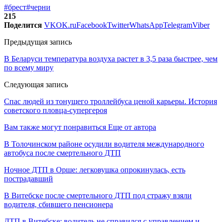
#брест
#черни
215
Поделится
VK
OK.ru
Facebook
Twitter
WhatsApp
Telegram
Viber
Предыдущая запись
В Беларуси температура воздуха растет в 3,5 раза быстрее, чем
по всему миру
Следующая запись
Спас людей из тонущего троллейбуса ценой карьеры. История
советского пловца-супергероя
Вам также могут понравиться
Еще от автора
В Толочинском районе осудили водителя международного
автобуса после смертельного ДТП
Ночное ДТП в Орше: легковушка опрокинулась, есть
пострадавший
В Витебске после смертельного ДТП под стражу взяли
водителя, сбившего пенсионера
ДТП в Витебске: водитель не справился с управлением и