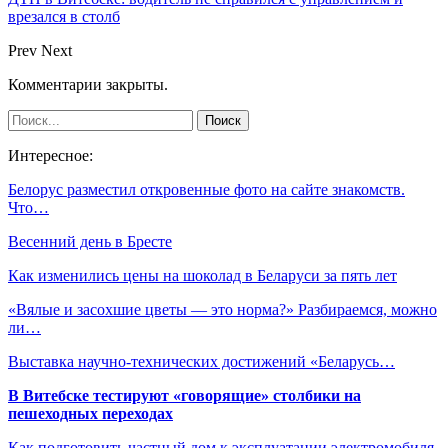
врезался в столб
Prev
Next
Комментарии закрыты.
Интересное:
Белорус разместил откровенные фото на сайте знакомств.
Что…
Весенний день в Бресте
Как изменились цены на шоколад в Беларуси за пять лет
«Вялые и засохшие цветы — это норма?» Разбираемся, можно
ли…
Выставка научно-технических достижений «Беларусь…
В Витебске тестируют «говорящие» столбики на
пешеходных переходах
Как подготовить частный дом к эксплуатации электромобиля