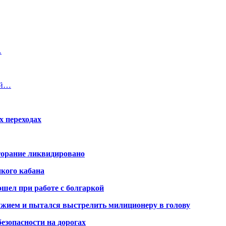
…
ей…
х переходах
горание ликвидировано
икого кабана
шел при работе с болгаркой
жием и пытался выстрелить милиционеру в голову
безопасности на дорогах