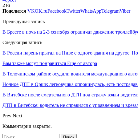
216
Поделится
VK
OK.ru
Facebook
Twitter
WhatsApp
Telegram
Viber
Предыдущая запись
В Бресте в ночь на 2-3 сентября ограничат движение троллейбу
Следующая запись
В России парень прыгал на Ниве с одного здания на другое. Но
Вам также могут понравиться
Еще от автора
В Толочинском районе осудили водителя международного авто
Ночное ДТП в Орше: легковушка опрокинулась, есть пострада
В Витебске после смертельного ДТП под стражу взяли водител
ДТП в Витебске: водитель не справился с управлением и врезал
Prev
Next
Комментарии закрыты.