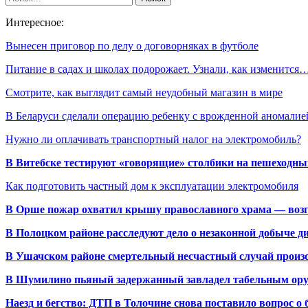
Интересное:
Вынесен приговор по делу о договорняках в футболе
Питание в садах и школах подорожает. Узнали, как изменится
Смотрите, как выглядит самый неудобный магазин в мире
В Беларуси сделали операцию ребенку с врожденной аномали
Нужно ли оплачивать транспортный налог на электромобиль?
В Витебске тестируют «говорящие» столбики на пешеходны
Как подготовить частный дом к эксплуатации электромобиля
В Орше пожар охватил крышу православного храма — воз
В Полоцком районе расследуют дело о незаконной добыче д
В Ушачском районе смертельный несчастный случай произо
В Шумилино пьяный задержанный завладел табельным ору
Наезд и бегство: ДТП в Толочине снова поставило вопрос о 