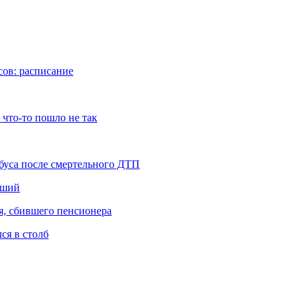
сов: расписание
 что-то пошло не так
буса после смертельного ДТП
вший
я, сбившего пенсионера
ся в столб