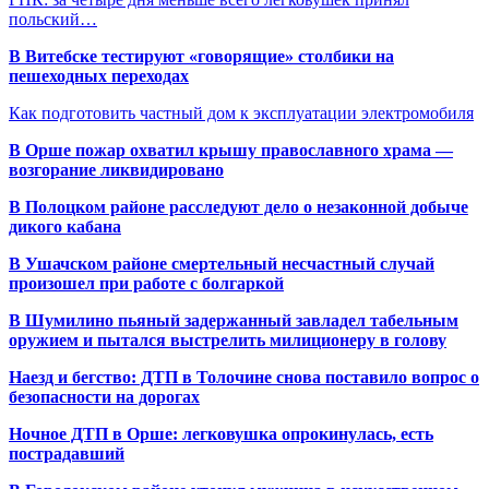
польский…
В Витебске тестируют «говорящие» столбики на
пешеходных переходах
Как подготовить частный дом к эксплуатации электромобиля
В Орше пожар охватил крышу православного храма —
возгорание ликвидировано
В Полоцком районе расследуют дело о незаконной добыче
дикого кабана
В Ушачском районе смертельный несчастный случай
произошел при работе с болгаркой
В Шумилино пьяный задержанный завладел табельным
оружием и пытался выстрелить милиционеру в голову
Наезд и бегство: ДТП в Толочине снова поставило вопрос о
безопасности на дорогах
Ночное ДТП в Орше: легковушка опрокинулась, есть
пострадавший