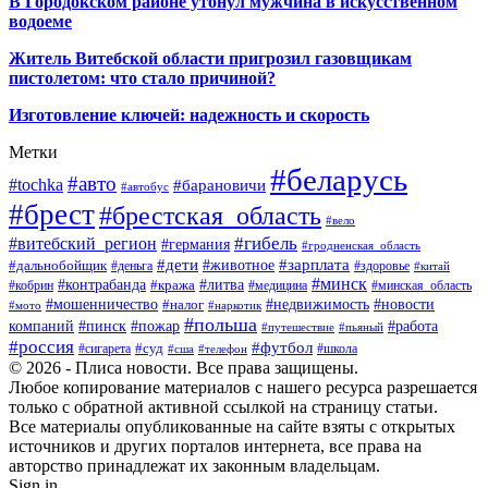
В Городокском районе утонул мужчина в искусственном
водоеме
Житель Витебской области пригрозил газовщикам
пистолетом: что стало причиной?
Изготовление ключей: надежность и скорость
Метки
#беларусь
#авто
#tochka
#барановичи
#автобус
#брест
#брестская_область
#вело
#гибель
#витебский_регион
#германия
#гродненская_область
#зарплата
#дети
#животное
#дальнобойщик
#деньга
#здоровье
#китай
#минск
#контрабанда
#литва
#кража
#кобрин
#медицина
#минская_область
#мошенничество
#налог
#недвижимость
#новости
#наркотик
#мото
#польша
компаний
#пинск
#пожар
#работа
#путешествие
#пьяный
#россия
#футбол
#суд
#сигарета
#школа
#сша
#телефон
© 2026 - Плиса новости. Все права защищены.
Любое копирование материалов с нашего ресурса разрешается
только с обратной активной ссылкой на страницу статьи.
Все материалы опубликованные на сайте взяты с открытых
источников и других порталов интернета, все права на
авторство принадлежат их законным владельцам.
Sign in