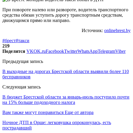
При повороте налево или развороте, водитель транспортного
средства обязан уступить дорогу транспортным средствам,
движущимся прямо или направо.
Источник:
onlinebrest.by
#брест
#такси
219
Поделится
VK
OK.ru
Facebook
Twitter
WhatsApp
Telegram
Viber
Предыдущая запись
В выходные на дорогах Брестской области выявили более 110
бесправников
Следующая запись
В бюджет Брестской области за январь-июль поступило почти
на 15% больше подоходного налога
Вам также могут понравиться
Еще от автора
Ночное ДТП в Орше: легковушка опрокинулась, есть
пострадавший