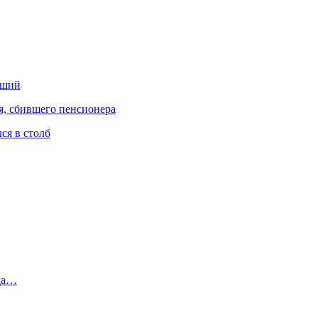
вший
я, сбившего пенсионера
ся в столб
зда…