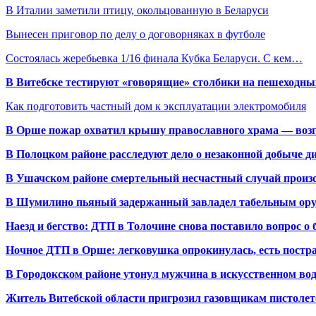
В Италии заметили птицу, окольцованную в Беларуси
Вынесен приговор по делу о договорняках в футболе
Состоялась жеребьевка 1/16 финала Кубка Беларуси. С кем…
В Витебске тестируют «говорящие» столбики на пешеходны
Как подготовить частный дом к эксплуатации электромобиля
В Орше пожар охватил крышу православного храма — воз
В Полоцком районе расследуют дело о незаконной добыче д
В Ушачском районе смертельный несчастный случай произо
В Шумилино пьяный задержанный завладел табельным ору
Наезд и бегство: ДТП в Толочине снова поставило вопрос о 
Ночное ДТП в Орше: легковушка опрокинулась, есть пост
В Городокском районе утонул мужчина в искусственном во
Житель Витебской области пригрозил газовщикам пистолет