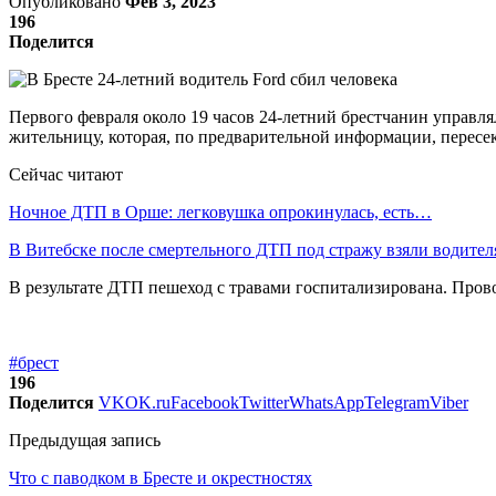
Опубликовано
Фев 3, 2023
196
Поделится
Первого февраля около 19 часов 24-летний брестчанин управля
жительницу, которая, по предварительной информации, пересе
Сейчас читают
Ночное ДТП в Орше: легковушка опрокинулась, есть…
В Витебске после смертельного ДТП под стражу взяли водите
В результате ДТП пешеход с травами госпитализирована. Пров
#брест
196
Поделится
VK
OK.ru
Facebook
Twitter
WhatsApp
Telegram
Viber
Предыдущая запись
Что с паводком в Бресте и окрестностях