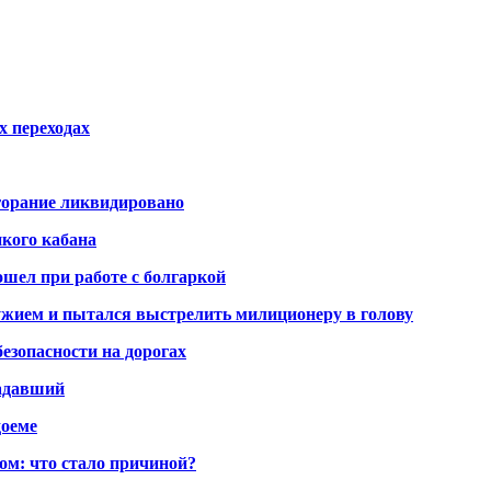
х переходах
горание ликвидировано
икого кабана
шел при работе с болгаркой
жием и пытался выстрелить милиционеру в голову
безопасности на дорогах
радавший
доеме
ом: что стало причиной?