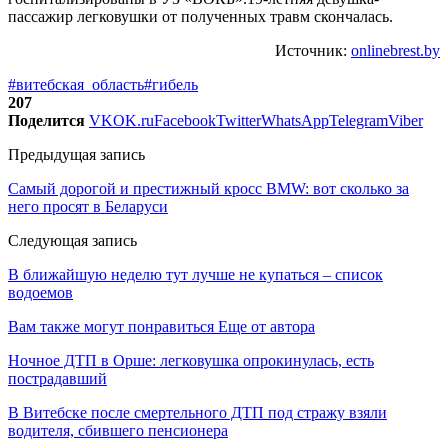
пассажир легковушки от полученных травм скончалась.
Источник:
onlinebrest.by
#витебская_область
#гибель
207
Поделится
VK
OK.ru
Facebook
Twitter
WhatsApp
Telegram
Viber
Предыдущая запись
Самый дорогой и престижный кросс BMW: вот сколько за
него просят в Беларуси
Следующая запись
В ближайшую неделю тут лучше не купаться – список
водоемов
Вам также могут понравиться
Еще от автора
Ночное ДТП в Орше: легковушка опрокинулась, есть
пострадавший
В Витебске после смертельного ДТП под стражу взяли
водителя, сбившего пенсионера