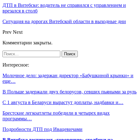
ДТП в Витебске: водитель не справился с управлением и
врезался в столб
Ситуация на дорогах Витебской области в выходные дни
Prev
Next
Комментарии закрыты.
Интересное:
Молочное дело: задержан директор «Бабушкиной крынки» и
еще…
В Польше задержали двух белорусов, севших пьяными за руль
С 1 августа в Беларуси вырастут доплаты, надбавки и…
Брестские легкоатлеты победили в четырех видах
программы…
Подробности ДТП под Ивацевичами
В Витебске тестируют «говорящие» столбики на