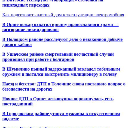
пешеходных переходах
Как подготовить частный дом к эксплуатации электромобиля
В Орше пожар охватил крышу православного храма —
возгорание ликвидировано
В Полоцком районе расследуют дело о незаконной добыче
дикого кабана
В Ушачском районе смертельный несчастный случай
произошел при работе с болгаркой
В Шумилино пьяный задержанный завладел табельным
оружием и пытался выстрелить милиционеру в голову
Наезд и бегство: ДТП в Толочине снова поставило вопрос о
безопасности на дорогах
Ночное ДТП в Орше: легковушка опрокинулась, есть
пострадавший
В Городокском районе утонул мужчина в искусственном
водоеме