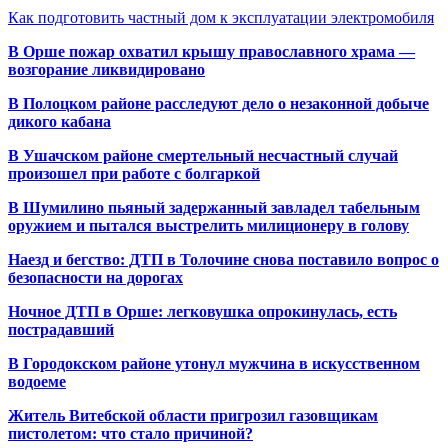
Как подготовить частный дом к эксплуатации электромобиля
В Орше пожар охватил крышу православного храма —
возгорание ликвидировано
В Полоцком районе расследуют дело о незаконной добыче
дикого кабана
В Ушачском районе смертельный несчастный случай
произошел при работе с болгаркой
В Шумилино пьяный задержанный завладел табельным
оружием и пытался выстрелить милиционеру в голову
Наезд и бегство: ДТП в Толочине снова поставило вопрос о
безопасности на дорогах
Ночное ДТП в Орше: легковушка опрокинулась, есть
пострадавший
В Городокском районе утонул мужчина в искусственном
водоеме
Житель Витебской области пригрозил газовщикам
пистолетом: что стало причиной?