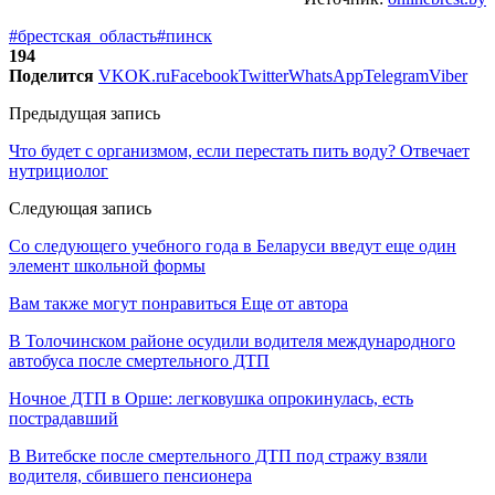
#брестская_область
#пинск
194
Поделится
VK
OK.ru
Facebook
Twitter
WhatsApp
Telegram
Viber
Предыдущая запись
Что будет с организмом, если перестать пить воду? Отвечает
нутрициолог
Следующая запись
Со следующего учебного года в Беларуси введут еще один
элемент школьной формы
Вам также могут понравиться
Еще от автора
В Толочинском районе осудили водителя международного
автобуса после смертельного ДТП
Ночное ДТП в Орше: легковушка опрокинулась, есть
пострадавший
В Витебске после смертельного ДТП под стражу взяли
водителя, сбившего пенсионера