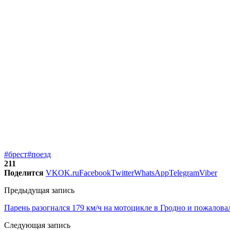
#брест
#поезд
211
Поделится
VK
OK.ru
Facebook
Twitter
WhatsApp
Telegram
Viber
Предыдущая запись
Парень разогнался 179 км/ч на мотоцикле в Гродно и пожаловал
Следующая запись