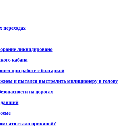
х переходах
горание ликвидировано
икого кабана
шел при работе с болгаркой
жием и пытался выстрелить милиционеру в голову
безопасности на дорогах
радавший
доеме
ом: что стало причиной?