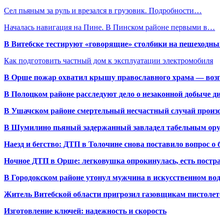
Сел пьяным за руль и врезался в грузовик. Подробности…
Началась навигация на Пине. В Пинском районе первыми в…
В Витебске тестируют «говорящие» столбики на пешеходны
Как подготовить частный дом к эксплуатации электромобиля
В Орше пожар охватил крышу православного храма — воз
В Полоцком районе расследуют дело о незаконной добыче д
В Ушачском районе смертельный несчастный случай произо
В Шумилино пьяный задержанный завладел табельным ору
Наезд и бегство: ДТП в Толочине снова поставило вопрос о 
Ночное ДТП в Орше: легковушка опрокинулась, есть пост
В Городокском районе утонул мужчина в искусственном во
Житель Витебской области пригрозил газовщикам пистолет
Изготовление ключей: надежность и скорость