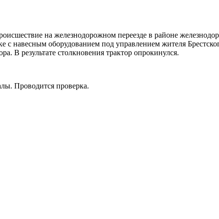
происшествие на железнодорожном переезде в районе железнодо
ке с навесным оборудованием под управлением жителя Брестског
а. В результате столкновения трактор опрокинулся.
лы. Проводится проверка.