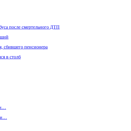
буса после смертельного ДТП
вший
я, сбившего пенсионера
ся в столб
ли…
ими…