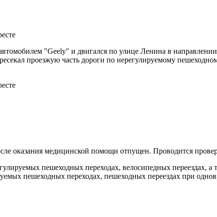
ял автомобилем "Geely" и двигался по улице Ленина в направле
ресекал проезжую часть дороги по нерегулируемому пешеходному
осле оказания медицинской помощи отпущен. Проводится провер
регулируемых пешеходных переходах, велосипедных переездах, а
ируемых пешеходных переходах, пешеходных переездах при одно