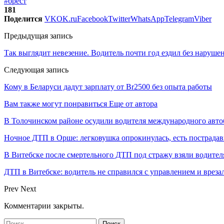
#брест
181
Поделится
VK
OK.ru
Facebook
Twitter
WhatsApp
Telegram
Viber
Предыдущая запись
Так выглядит невезение. Водитель почти год ездил без наруше
Следующая запись
Кому в Беларуси дадут зарплату от Br2500 без опыта работы
Вам также могут понравиться
Еще от автора
В Толочинском районе осудили водителя международного авто
Ночное ДТП в Орше: легковушка опрокинулась, есть пострада
В Витебске после смертельного ДТП под стражу взяли водител
ДТП в Витебске: водитель не справился с управлением и врезал
Prev
Next
Комментарии закрыты.