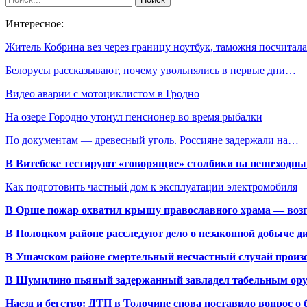
Интересное:
Житель Кобрина вез через границу ноутбук, таможня посчита
Белорусы рассказывают, почему увольнялись в первые дни…
Видео аварии с мотоциклистом в Гродно
На озере Городно утонул пенсионер во время рыбалки
По документам — древесный уголь. Россияне задержали на…
В Витебске тестируют «говорящие» столбики на пешеходны
Как подготовить частный дом к эксплуатации электромобиля
В Орше пожар охватил крышу православного храма — воз
В Полоцком районе расследуют дело о незаконной добыче д
В Ушачском районе смертельный несчастный случай произо
В Шумилино пьяный задержанный завладел табельным ору
Наезд и бегство: ДТП в Толочине снова поставило вопрос о 