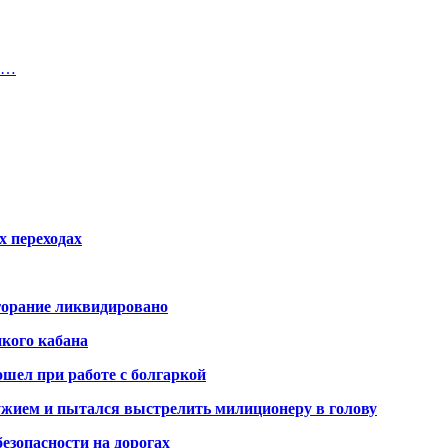
ла…
х переходах
горание ликвидировано
икого кабана
шел при работе с болгаркой
жием и пытался выстрелить милиционеру в голову
безопасности на дорогах