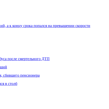
ний, а к концу срока попался на превышении скорости
буса после смертельного ДТП
вший
я, сбившего пенсионера
ся в столб