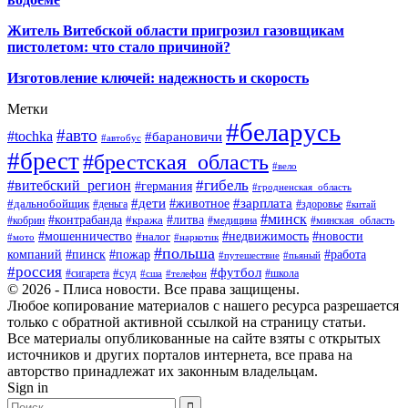
Житель Витебской области пригрозил газовщикам
пистолетом: что стало причиной?
Изготовление ключей: надежность и скорость
Метки
#беларусь
#авто
#tochka
#барановичи
#автобус
#брест
#брестская_область
#вело
#гибель
#витебский_регион
#германия
#гродненская_область
#зарплата
#дети
#животное
#дальнобойщик
#деньга
#здоровье
#китай
#минск
#контрабанда
#литва
#кража
#кобрин
#медицина
#минская_область
#мошенничество
#налог
#недвижимость
#новости
#наркотик
#мото
#польша
компаний
#пинск
#пожар
#работа
#путешествие
#пьяный
#россия
#футбол
#суд
#сигарета
#школа
#сша
#телефон
© 2026 - Плиса новости. Все права защищены.
Любое копирование материалов с нашего ресурса разрешается
только с обратной активной ссылкой на страницу статьи.
Все материалы опубликованные на сайте взяты с открытых
источников и других порталов интернета, все права на
авторство принадлежат их законным владельцам.
Sign in