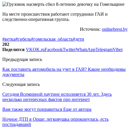
На месте происшествия работают сотрудники ГАИ и
следственно-оперативная группа.
Источник:
onlinebrest.by
#ветка
#гибель
#гомельская_область
#дети
202
Поделится
VK
OK.ru
Facebook
Twitter
WhatsApp
Telegram
Viber
Предыдущая запись
Как поставить автомобиль на учет в ГАИ? Какие необходимы
документы
Следующая запись
Сегодня Всемирной паутине исполняется 30 лет. Здесь
несколько интересных фактов про интернет
Вам также могут понравиться
Еще от автора
Ночное ДТП в Орше: легковушка опрокинулась, есть
пострадавший