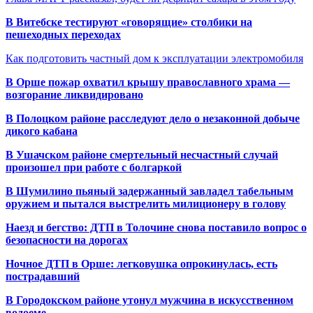
В Витебске тестируют «говорящие» столбики на
пешеходных переходах
Как подготовить частный дом к эксплуатации электромобиля
В Орше пожар охватил крышу православного храма —
возгорание ликвидировано
В Полоцком районе расследуют дело о незаконной добыче
дикого кабана
В Ушачском районе смертельный несчастный случай
произошел при работе с болгаркой
В Шумилино пьяный задержанный завладел табельным
оружием и пытался выстрелить милиционеру в голову
Наезд и бегство: ДТП в Толочине снова поставило вопрос о
безопасности на дорогах
Ночное ДТП в Орше: легковушка опрокинулась, есть
пострадавший
В Городокском районе утонул мужчина в искусственном
водоеме