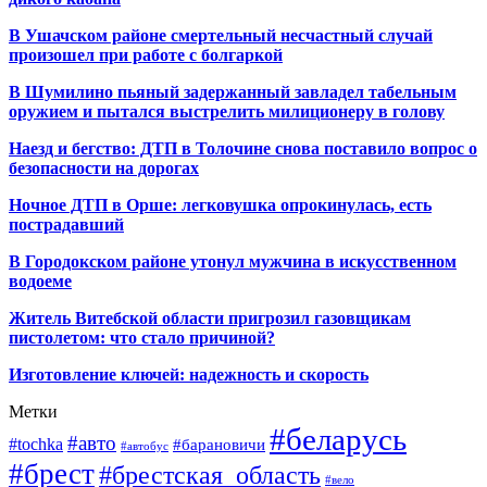
В Ушачском районе смертельный несчастный случай
произошел при работе с болгаркой
В Шумилино пьяный задержанный завладел табельным
оружием и пытался выстрелить милиционеру в голову
Наезд и бегство: ДТП в Толочине снова поставило вопрос о
безопасности на дорогах
Ночное ДТП в Орше: легковушка опрокинулась, есть
пострадавший
В Городокском районе утонул мужчина в искусственном
водоеме
Житель Витебской области пригрозил газовщикам
пистолетом: что стало причиной?
Изготовление ключей: надежность и скорость
Метки
#беларусь
#авто
#tochka
#барановичи
#автобус
#брест
#брестская_область
#вело