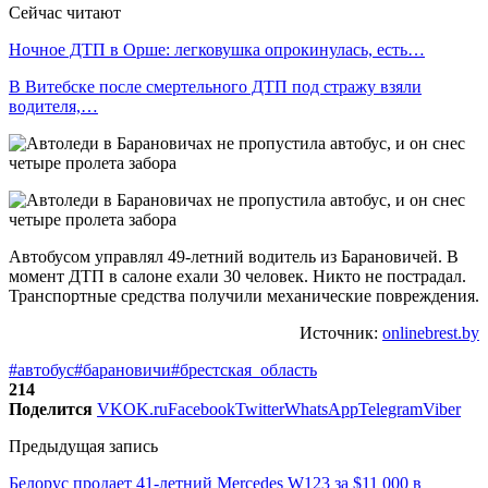
Сейчас читают
Ночное ДТП в Орше: легковушка опрокинулась, есть…
В Витебске после смертельного ДТП под стражу взяли
водителя,…
Автобусом управлял 49-летний водитель из Барановичей. В
момент ДТП в салоне ехали 30 человек. Никто не пострадал.
Транспортные средства получили механические повреждения.
Источник:
onlinebrest.by
#автобус
#барановичи
#брестская_область
214
Поделится
VK
OK.ru
Facebook
Twitter
WhatsApp
Telegram
Viber
Предыдущая запись
Белорус продает 41-летний Mercedes W123 за $11 000 в