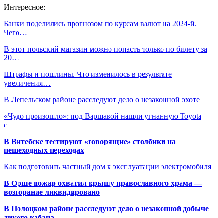
Интересное:
Банки поделились прогнозом по курсам валют на 2024-й.
Чего…
В этот польский магазин можно попасть только по билету за
20…
Штрафы и пошлины. Что изменилось в результате
увеличения…
В Лепельском районе расследуют дело о незаконной охоте
«Чудо произошло»: под Варшавой нашли угнанную Toyota
с…
В Витебске тестируют «говорящие» столбики на
пешеходных переходах
Как подготовить частный дом к эксплуатации электромобиля
В Орше пожар охватил крышу православного храма —
возгорание ликвидировано
В Полоцком районе расследуют дело о незаконной добыче
дикого кабана